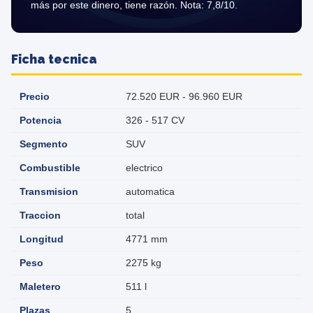
más por este dinero, tiene razón. Nota: 7,8/10.
Ficha tecnica
Precio
72.520 EUR - 96.960 EUR
Potencia
326 - 517 CV
Segmento
SUV
Combustible
electrico
Transmision
automatica
Traccion
total
Longitud
4771 mm
Peso
2275 kg
Maletero
511 l
Plazas
5