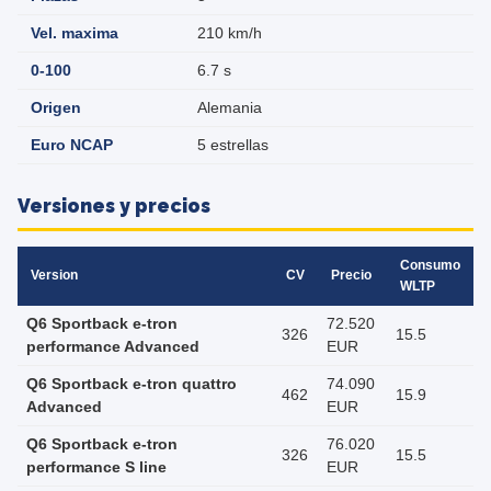
Vel. maxima
210 km/h
0-100
6.7 s
Origen
Alemania
Euro NCAP
5 estrellas
Versiones y precios
Consumo
Version
CV
Precio
WLTP
Q6 Sportback e-tron
72.520
326
15.5
performance Advanced
EUR
Q6 Sportback e-tron quattro
74.090
462
15.9
Advanced
EUR
Q6 Sportback e-tron
76.020
326
15.5
performance S line
EUR