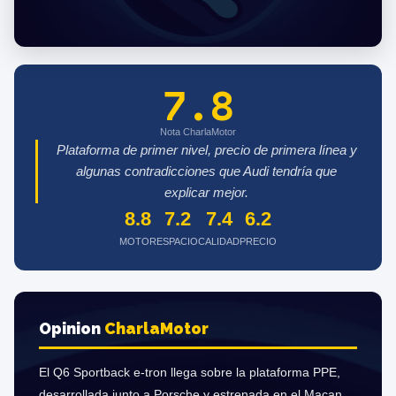
7.8
Nota CharlaMotor
Plataforma de primer nivel, precio de primera línea y
algunas contradicciones que Audi tendría que
explicar mejor.
8.8
7.2
7.4
6.2
MOTOR
ESPACIO
CALIDAD
PRECIO
Opinion
Charla
Motor
El Q6 Sportback e-tron llega sobre la plataforma PPE,
desarrollada junto a Porsche y estrenada en el Macan