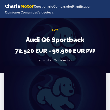
Charla
Motor
Cuestionario
Comparador
Planificador
Opiniones
Comunidad
Videoteca
SUV
Audi Q6 Sportback
72.520 EUR - 96.960 EUR
PVP
326 - 517 CV · electrico