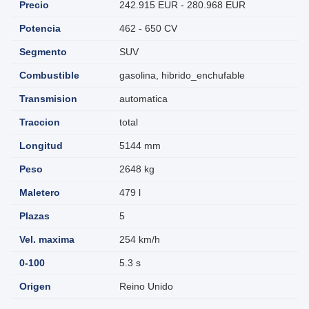
Precio
242.915 EUR - 280.968 EUR
Potencia
462 - 650 CV
Segmento
SUV
Combustible
gasolina, hibrido_enchufable
Transmision
automatica
Traccion
total
Longitud
5144 mm
Peso
2648 kg
Maletero
479 l
Plazas
5
Vel. maxima
254 km/h
0-100
5.3 s
Origen
Reino Unido