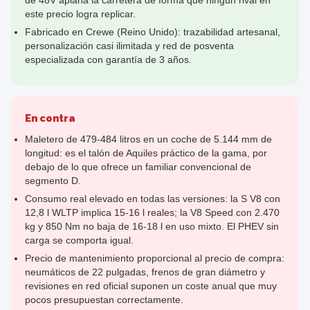
de 48V aplana la carretera de forma que ningún rival en
este precio logra replicar.
Fabricado en Crewe (Reino Unido): trazabilidad artesanal,
personalización casi ilimitada y red de posventa
especializada con garantía de 3 años.
En contra
Maletero de 479-484 litros en un coche de 5.144 mm de
longitud: es el talón de Aquiles práctico de la gama, por
debajo de lo que ofrece un familiar convencional de
segmento D.
Consumo real elevado en todas las versiones: la S V8 con
12,8 l WLTP implica 15-16 l reales; la V8 Speed con 2.470
kg y 850 Nm no baja de 16-18 l en uso mixto. El PHEV sin
carga se comporta igual.
Precio de mantenimiento proporcional al precio de compra:
neumáticos de 22 pulgadas, frenos de gran diámetro y
revisiones en red oficial suponen un coste anual que muy
pocos presupuestan correctamente.