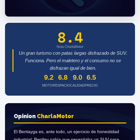
8.4
Nota CharlaMotor
Un gran turismo con patas largas disfrazado de SUV.
Funciona. Pero el maletero y el consumo no se
disfrazan igual de bien.
9.2
6.8
9.0
6.5
MOTOR
ESPACIO
CALIDAD
PRECIO
Opinion
Charla
Motor
El Bentayga es, ante todo, un ejercicio de honestidad
industrial: Bentley sabía que necesitaba un SUV para