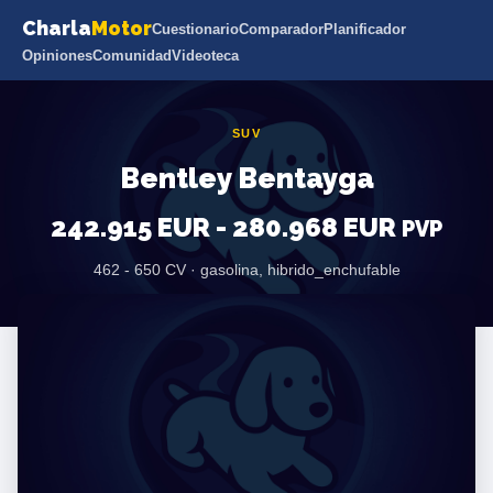
Charla
Motor
Cuestionario
Comparador
Planificador
Opiniones
Comunidad
Videoteca
SUV
Bentley Bentayga
242.915 EUR - 280.968 EUR
PVP
462 - 650 CV · gasolina, hibrido_enchufable