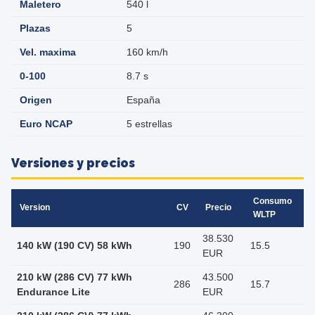
Maletero
540 l
Plazas
5
Vel. maxima
160 km/h
0-100
8.7 s
Origen
España
Euro NCAP
5 estrellas
Versiones y precios
Consumo
Version
CV
Precio
WLTP
38.530
140 kW (190 CV) 58 kWh
190
15.5
EUR
210 kW (286 CV) 77 kWh
43.500
286
15.7
Endurance Lite
EUR