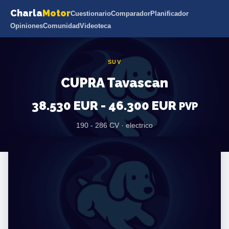
Charla
Motor
Cuestionario
Comparador
Planificador
Opiniones
Comunidad
Videoteca
SUV
CUPRA Tavascan
38.530 EUR - 46.300 EUR
PVP
190 - 286 CV · electrico