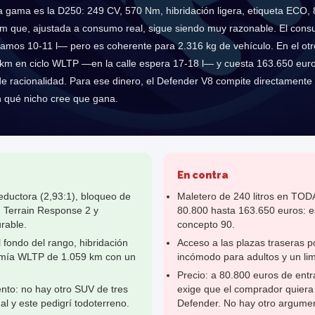
 gama es la D250: 249 CV, 570 Nm, hibridación ligera, etiqueta ECO, 8
 que, ajustada a consumo real, sigue siendo muy razonable. El con
amos 10-11 l— pero es coherente para 2.316 kg de vehículo. En el ot
0 km en ciclo WLTP —en la calle espera 17-18 l— y cuesta 163.650 eur
 de racionalidad. Para ese dinero, el Defender V8 compite directamen
n qué nicho cree que gana.
En contra
eductora (2,93:1), bloqueo de
Maletero de 240 litros en TOD
o, Terrain Response 2 y
80.800 hasta 163.650 euros: es
rable.
concepto 90.
fondo del rango, hibridación
Acceso a las plazas traseras po
nomía WLTP de 1.059 km con un
incómodo para adultos y un limi
Precio: a 80.800 euros de entra
ento: no hay otro SUV de tres
exige que el comprador quiera
al y este pedigrí todoterreno.
Defender. No hay otro argumen