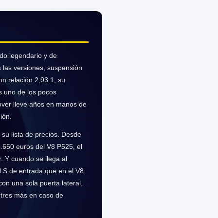
do legendario y de
s las versiones, suspensión
on relación 2,93:1, su
s uno de los pocos
over lleve años en manos de
ión.
su lista de precios. Desde
.650 euros del V8 P525, el
. Y cuando se llega al
el S de entrada que en el V8
on una sola puerta lateral,
 tres más en caso de