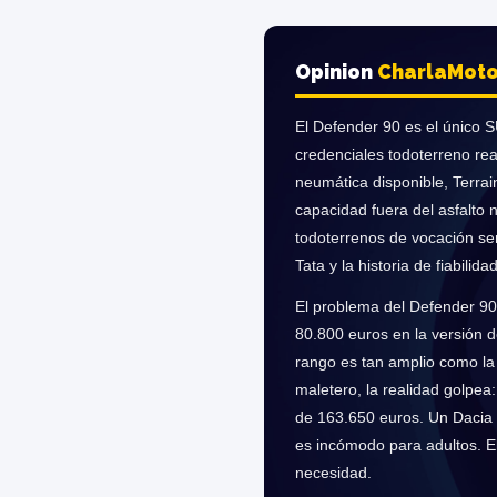
Opinion
Charla
Moto
El Defender 90 es el único 
credenciales todoterreno rea
neumática disponible, Terrai
capacidad fuera del asfalto 
todoterrenos de vocación se
Tata y la historia de fiabili
El problema del Defender 90 
80.800 euros en la versión 
rango es tan amplio como la 
maletero, la realidad golpea
de 163.650 euros. Un Dacia S
es incómodo para adultos. E
necesidad.