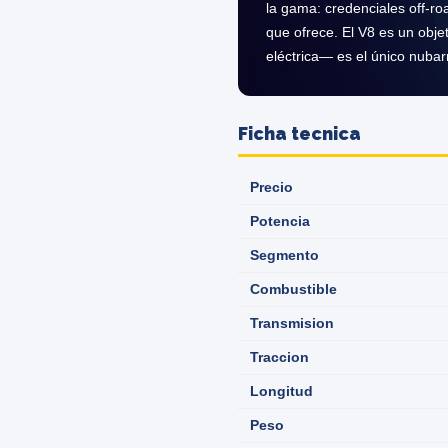
la gama: credenciales off-ro
que ofrece. El V8 es un objet
eléctrica— es el único nubar
Ficha tecnica
Precio
Potencia
Segmento
Combustible
Transmision
Traccion
Longitud
Peso