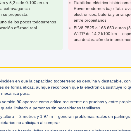
Nm y 5,2 s de 0-100 en un
Fiabilidad eléctrica históricam
na extravagancia
Rover modernos bajo Tata: ave
 su propuesta.
electrónicos, batería y arranq
entre propietarios.
 uno de los pocos todoterrenos
ación off-road real.
El V8 P525 a 163.650 euros (
WLTP de 14,2 l/100 km —esper
una declaración de intencione
inciden en que la capacidad todoterreno es genuina y destacable, con
iles de forma eficaz, aunque reconocen que la electrónica sustituye lo q
n mecánica pura.
la versión 90 aparece como crítica recurrente en pruebas y entre propi
 queda limitado a personas sin necesidades familiares.
y altura —2 metros y 1,97 m— generan problemas reales en parkings 
pietarios no anticipan al comprar.