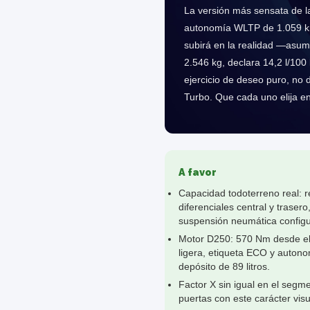
La versión más sensata de la
autonomía WLTP de 1.059 km
subirá en la realidad —asum
2.546 kg, declara 14,2 l/10
ejercicio de deseo puro, no
Turbo. Que cada uno elija e
A favor
Capacidad todoterreno real: r
diferenciales central y traser
suspensión neumática configu
Motor D250: 570 Nm desde el 
ligera, etiqueta ECO y auto
depósito de 89 litros.
Factor X sin igual en el segm
puertas con este carácter visu