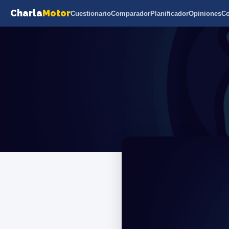
Charla
Motor
Cuestionario
Comparador
Planificador
Opiniones
C