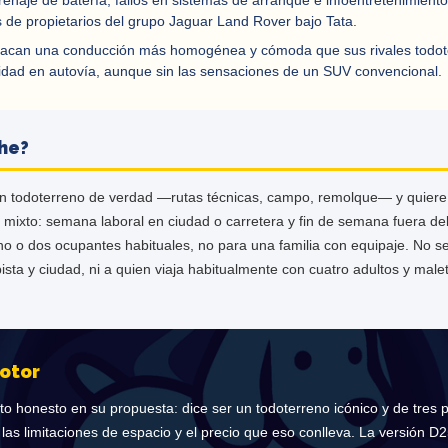
enaje de batería, fallos en sistemas de arranque e infoentretenimie
s de propietarios del grupo Jaguar Land Rover bajo Tata.
stacan una conducción más homogénea y cómoda que sus rivales todot
ilidad en autovía, aunque sin las sensaciones de un SUV convencional.
che?
un todoterreno de verdad —rutas técnicas, campo, remolque— y quier
 mixto: semana laboral en ciudad o carretera y fin de semana fuera del
 uno o dos ocupantes habituales, no para una familia con equipaje. No
ta y ciudad, ni a quien viaja habitualmente con cuatro adultos y male
otor
o honesto en su propuesta: dice ser un todoterreno icónico y de tres pu
as limitaciones de espacio y el precio que eso conlleva. La versión D