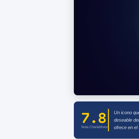
7.8
Un icono que
deseable de
ofrece en el 
Nota CharlaMotor