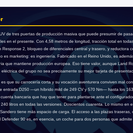
r
SUV de tres puertas de producción masiva que puede presumir de pasa
les en el presente. Con 4,58 metros de longitud, tracción total en toda
n Response 2, bloqueo de diferenciales central y trasero, y reductora c
no es marketing: es ingeniería. Fabricado en el Reino Unido, es ademá
ria que mantiene producción europea. Eso tiene valor, aunque Land R
dad eléctrica del grupo no sea precisamente su mejor tarjeta de presentac
es que su carrocería corta y su vocación aventurera conviven mal con 
de entrada D250 —un híbrido mild de 249 CV y 570 Nm— hasta los 163
cuenta bancaria que hay que tener para plantarse ante el configurador
: 240 litros en todas las versiones. Doscientos cuarenta. Lo mismo en 
andero tiene más espacio de carga. El acceso a las plazas traseras, c
l Defender 90 es, en esencia, un coche para dos personas que admite