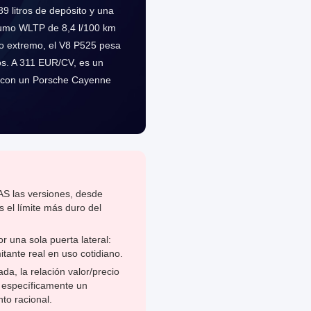
9 litros de depósito y una
sumo WLTP de 8,4 l/100 km
ro extremo, el V8 P525 pesa
os. A 311 EUR/CV, es un
te con un Porsche Cayenne
AS las versiones, desde
 el límite más duro del
r una sola puerta lateral:
tante real en uso cotidiano.
da, la relación valor/precio
 específicamente un
to racional.