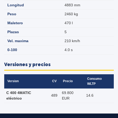
Longitud
4883 mm
Peso
2460 kg
Maletero
470 l
Plazas
5
Vel. maxima
210 km/h
0-100
4.0 s
Versiones y precios
Consumo
Version
CV
Precio
WLTP
C 400 4MATIC
69.800
489
14.6
eléctrico
EUR