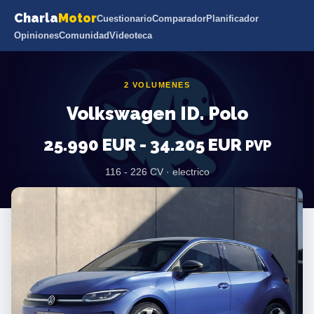
Charla
Motor
Cuestionario
Comparador
Planificador
Opiniones
Comunidad
Videoteca
2 VOLUMENES
Volkswagen ID. Polo
25.990 EUR - 34.205 EUR
PVP
116 - 226 CV · electrico