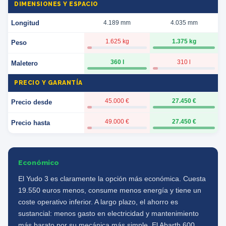
DIMENSIONES Y ESPACIO
Longitud
4.189 mm
4.035 mm
1.625 kg
1.375 kg
Peso
360 l
310 l
Maletero
PRECIO Y GARANTÍA
45.000 €
27.450 €
Precio desde
49.000 €
27.450 €
Precio hasta
Económico
El Yudo 3 es claramente la opción más económica. Cuesta
19.550 euros menos, consume menos energía y tiene un
coste operativo inferior. A largo plazo, el ahorro es
sustancial: menos gasto en electricidad y mantenimiento
más barato por su mecánica más simple. El Abarth 600