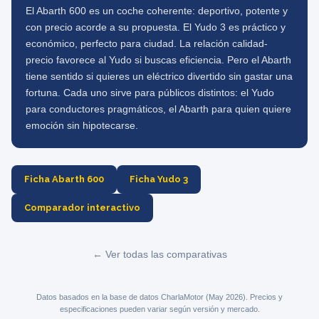
El Abarth 600 es un coche coherente: deportivo, potente y
con precio acorde a su propuesta. El Yudo 3 es práctico y
económico, perfecto para ciudad. La relación calidad-
precio favorece al Yudo si buscas eficiencia. Pero el Abarth
tiene sentido si quieres un eléctrico divertido sin gastar una
fortuna. Cada uno sirve para públicos distintos: el Yudo
para conductores pragmáticos, el Abarth para quien quiere
emoción sin hipotecarse.
Ficha Abarth 600
Ficha Yudo 3
Comparador interactivo
← Ver todas las comparativas
Datos basados en la base de datos CharlaMotor (May 2026). Precios y
especificaciones pueden variar según versión y mercado.