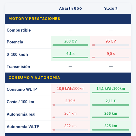
Abarth 600
Yudo 3
MOTOR Y PRESTACIONES
Combustible
—
—
260 CV
95 CV
Potencia
6,1 s
9,0 s
0–100 km/h
Transmisión
—
—
CONSUMO Y AUTONOMÍA
18,6 kWh/100km
14,1 kWh/100km
Consumo WLTP
2,79 €
2,11 €
Coste / 100 km
264 km
266 km
Autonomía real
322 km
325 km
Autonomía WLTP