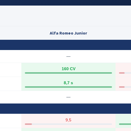
Alfa Romeo Junior
—
160 CV
8,7 s
—
9,5