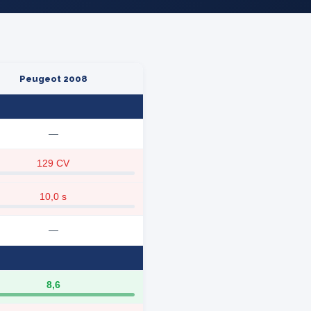
Peugeot 2008
—
129 CV
10,0 s
—
8,6