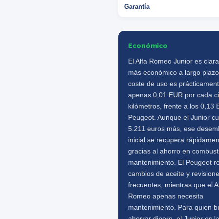
Garantía
Económico
El Alfa Romeo Junior es cla
más económico a largo plazo
coste de uso es prácticament
apenas 0,01 EUR por cada c
kilómetros, frente a los 0,13
Peugeot. Aunque el Junior c
5.211 euros más, ese desem
inicial se recupera rápidame
gracias al ahorro en combusti
mantenimiento. El Peugeot r
cambios de aceite y revision
frecuentes, mientras que el A
Romeo apenas necesita
mantenimiento. Para quien b
ahorrar dinero, el Junior es l