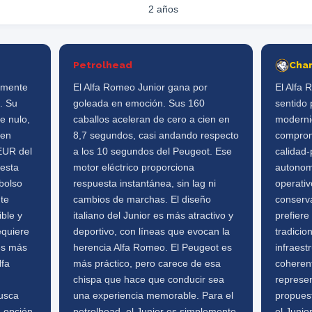
2 años
Petrolhead
Cha
ramente
El Alfa Romeo Junior gana por
El Alfa
. Su
goleada en emoción. Sus 160
sentido 
e nulo,
caballos aceleran de cero a cien en
modernid
ien
8,7 segundos, casi andando respecto
comprom
 EUR del
a los 10 segundos del Peugeot. Ese
calidad
uesta
motor eléctrico proporciona
autonom
bolso
respuesta instantánea, sin lag ni
operati
nte
cambios de marchas. El diseño
conserva
ble y
italiano del Junior es más atractivo y
prefiere
equiere
deportivo, con líneas que evocan la
tradicio
es más
herencia Alfa Romeo. El Peugeot es
infraest
lfa
más práctico, pero carece de esa
coherent
chispa que hace que conducir sea
represen
usca
una experiencia memorable. Para el
propuest
a opción
petrolhead, el Junior es simplemente
el Junio