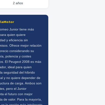
2 años
rlaMotor
 Romeo Junior tiene más
para quien quiere
ad y eficiencia sin
isos. Ofrece mejor relación
-precio considerando su
ía, potencia y costes
vos. El Peugeot 2008 es más
dor, ideal para quien
 la seguridad del híbrido
nal y no quiere depender de
ructura de carga. Ambos son
es, pero el Junior
ta el futuro con mejor
a de valor. Para la mayoría,
r es la opción más inteligente