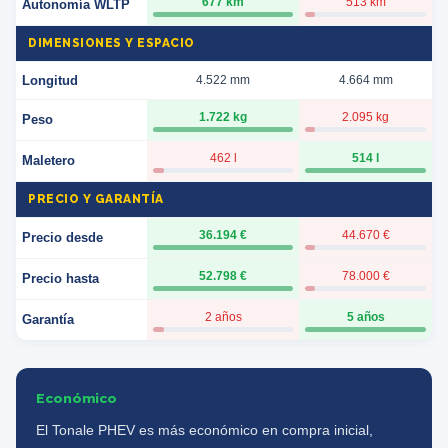
677 km
513 km
Autonomía WLTP
DIMENSIONES Y ESPACIO
Longitud
4.522 mm
4.664 mm
1.722 kg
2.095 kg
Peso
462 l
514 l
Maletero
PRECIO Y GARANTÍA
36.194 €
44.670 €
Precio desde
52.798 €
78.000 €
Precio hasta
2 años
5 años
Garantía
Económico
El Tonale PHEV es más económico en compra inicial,