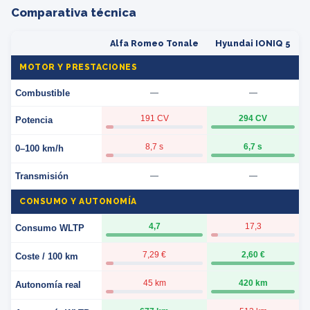
Comparativa técnica
Alfa Romeo Tonale
Hyundai IONIQ 5
MOTOR Y PRESTACIONES
Combustible
—
—
191 CV
294 CV
Potencia
8,7 s
6,7 s
0–100 km/h
Transmisión
—
—
CONSUMO Y AUTONOMÍA
4,7
17,3
Consumo WLTP
7,29 €
2,60 €
Coste / 100 km
45 km
420 km
Autonomía real