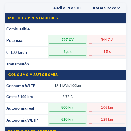
Audi e-tron GT
Karma Revero
MOTOR Y PRESTACIONES
Combustible
—
—
707 CV
544 CV
Potencia
3,4 s
4,5 s
0–100 km/h
Transmisión
—
—
CONSUMO Y AUTONOMÍA
Consumo WLTP
18,1 kWh/100km
—
Coste / 100 km
2,72 €
—
500 km
106 km
Autonomía real
610 km
129 km
Autonomía WLTP