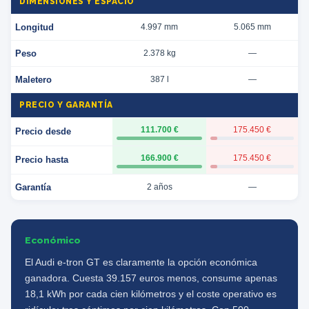
DIMENSIONES Y ESPACIO
Longitud
4.997 mm
5.065 mm
Peso
2.378 kg
—
Maletero
387 l
—
PRECIO Y GARANTÍA
111.700 €
175.450 €
Precio desde
166.900 €
175.450 €
Precio hasta
Garantía
2 años
—
Económico
El Audi e-tron GT es claramente la opción económica
ganadora. Cuesta 39.157 euros menos, consume apenas
18,1 kWh por cada cien kilómetros y el coste operativo es