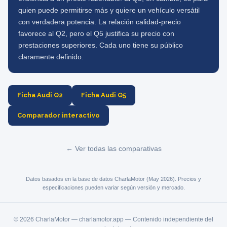
quien puede permitirse más y quiere un vehículo versátil
con verdadera potencia. La relación calidad-precio
favorece al Q2, pero el Q5 justifica su precio con
prestaciones superiores. Cada uno tiene su público
claramente definido.
Ficha Audi Q2
Ficha Audi Q5
Comparador interactivo
← Ver todas las comparativas
Datos basados en la base de datos CharlaMotor (May 2026). Precios y
especificaciones pueden variar según versión y mercado.
© 2026 CharlaMotor — charlamotor.app — Contenido independiente del