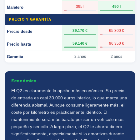
395 l
490 l
Maletero
PRECIO Y GARANTÍA
39.170 €
65.300 €
Precio desde
59.140 €
96.350 €
Precio hasta
Garantía
2 años
2 años
Económico
El Q2 es claramente la opción más económica. Su precio
de entrada es casi 30.000 euros inferior, lo que marca una
diferencia abismal. Aunque consume ligeramente más, el
coste por kilómetro es prácticamente idéntico. El
mantenimiento será más barato por ser un vehículo más
pequeño y sencillo. A largo plazo, el Q2 te ahorra dinero
significativamente, especialmente si lo amortizas durante