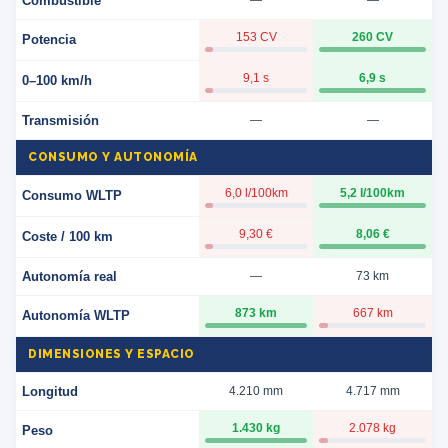
Combustible
—
—
153 CV
260 CV
Potencia
9,1 s
6,9 s
0–100 km/h
Transmisión
—
—
CONSUMO Y AUTONOMÍA
6,0 l/100km
5,2 l/100km
Consumo WLTP
9,30 €
8,06 €
Coste / 100 km
Autonomía real
—
73 km
873 km
667 km
Autonomía WLTP
DIMENSIONES Y ESPACIO
Longitud
4.210 mm
4.717 mm
1.430 kg
2.078 kg
Peso