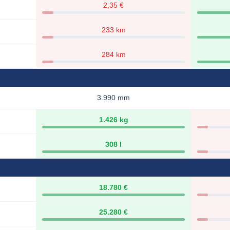
2,35 €
233 km
284 km
3.990 mm
1.426 kg
308 l
18.780 €
25.280 €