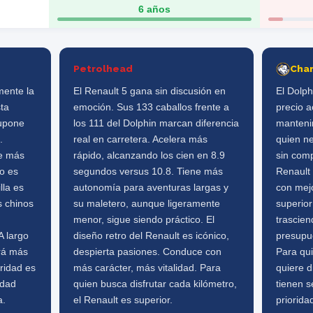
6 años
Petrolhead
Cha
mente la
El Renault 5 gana sin discusión en
El Dolph
ta
emoción. Sus 133 caballos frente a
precio a
supone
los 111 del Dolphin marcan diferencia
manteni
.
real en carretera. Acelera más
quien ne
e más
rápido, alcanzando los cien en 8.9
sin comp
ro es
segundos versus 10.8. Tiene más
Renault 
lla es
autonomía para aventuras largas y
con mej
s chinos
su maletero, aunque ligeramente
superior
menor, sigue siendo práctico. El
trascien
A largo
diseño retro del Renault es icónico,
presupu
ará más
despierta pasiones. Conduce con
Para qui
oridad es
más carácter, más vitalidad. Para
quiere d
idad
quien busca disfrutar cada kilómetro,
tienen s
a.
el Renault es superior.
priorida