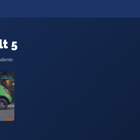
t 5
ndiente