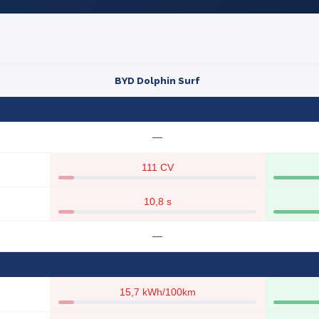
BYD Dolphin Surf
—
111 CV
10,8 s
—
15,7 kWh/100km