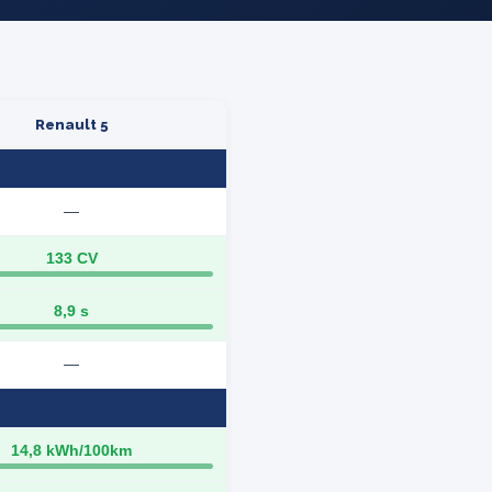
Renault 5
—
133 CV
8,9 s
—
14,8 kWh/100km