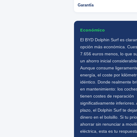
Garantía
Económico
El BYD Dolphin Surf es clara
opción más económica. Cues
7.656 euros menos, lo que 
un ahorro inicial considerable
Aunque consume ligerament
energía, el coste por kilómet
idéntico. Donde realmente bri
en mantenimiento: los coche
tienen costes de reparación
significativamente inferiores. 
plazo, el Dolphin Surf te dej
dinero en el bolsillo. Si tu pri
ahorrar sin renunciar a movil
eléctrica, esta es tu respuest