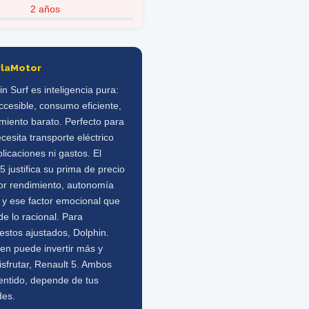
2 años
rlaMotor
in Surf es inteligencia pura:
ccesible, consumo eficiente,
miento barato. Perfecto para
cesita transporte eléctrico
licaciones ni gastos. El
5 justifica su prima de precio
or rendimiento, autonomía
 y ese factor emocional que
de lo racional. Para
estos ajustados, Dolphin.
en puede invertir más y
isfrutar, Renault 5. Ambos
entido, depende de tus
des.