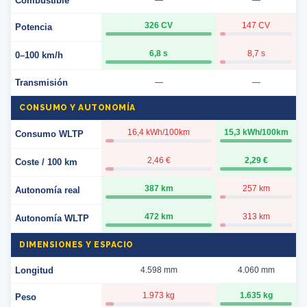
Combustible
—
—
326 CV
147 CV
Potencia
6,8 s
8,7 s
0–100 km/h
Transmisión
—
—
CONSUMO Y AUTONOMÍA
16,4 kWh/100km
15,3 kWh/100km
Consumo WLTP
2,46 €
2,29 €
Coste / 100 km
387 km
257 km
Autonomía real
472 km
313 km
Autonomía WLTP
DIMENSIONES Y ESPACIO
Longitud
4.598 mm
4.060 mm
1.973 kg
1.635 kg
Peso