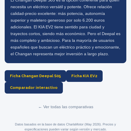
El Changan Deepal S05 es la opción coherente para quien
necesita un eléctrico versátil y potente. Ofrece relación
calidad-precio excelente: más potencia, autonomía
superior y maletero generoso por solo 6.200 euros
adicionales. El KIA EV2 tiene sentido para ciudad y
trayectos cortos, siendo más económico. Pero el Deepal es
más completo y ambicioso. Para la mayoría de usuarios
españoles que buscan un eléctrico práctico y emocionante,
el Changan representa mejor inversión a largo plazo.
Ficha Changan Deepal S05
Ficha KIA EV2
Comparador interactivo
← Ver todas las comparativas
Datos basados en la base de datos CharlaMotor (May 2026). Precios y
especificaciones pueden variar según versión y mercado.