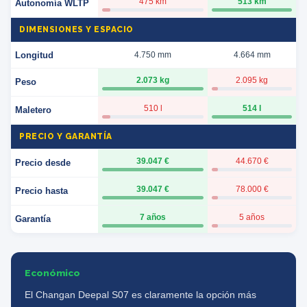
475 km
513 km
Autonomía WLTP
DIMENSIONES Y ESPACIO
Longitud
4.750 mm
4.664 mm
2.073 kg
2.095 kg
Peso
510 l
514 l
Maletero
PRECIO Y GARANTÍA
39.047 €
44.670 €
Precio desde
39.047 €
78.000 €
Precio hasta
7 años
5 años
Garantía
Económico
El Changan Deepal S07 es claramente la opción más