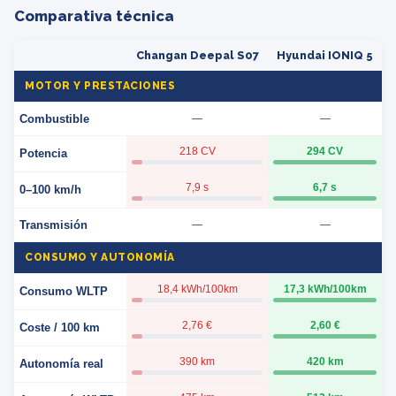
Comparativa técnica
Changan Deepal S07
Hyundai IONIQ 5
MOTOR Y PRESTACIONES
Combustible
—
—
218 CV
294 CV
Potencia
7,9 s
6,7 s
0–100 km/h
Transmisión
—
—
CONSUMO Y AUTONOMÍA
18,4 kWh/100km
17,3 kWh/100km
Consumo WLTP
2,76 €
2,60 €
Coste / 100 km
390 km
420 km
Autonomía real