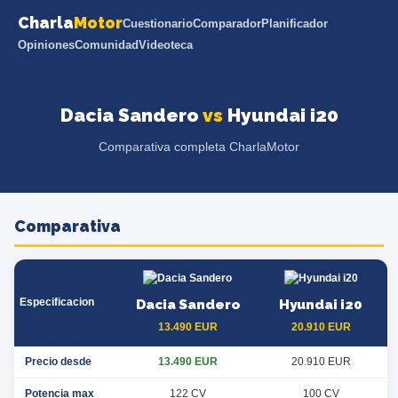
Charla
Motor
Cuestionario
Comparador
Planificador
Opiniones
Comunidad
Videoteca
Dacia Sandero
vs
Hyundai i20
Comparativa completa CharlaMotor
Comparativa
Especificacion
Dacia Sandero
Hyundai i20
13.490 EUR
20.910 EUR
Precio desde
13.490 EUR
20.910 EUR
Potencia max
122 CV
100 CV