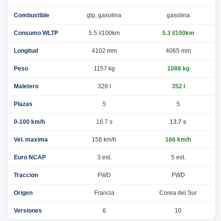
Combustible
glp, gasolina
gasolina
Consumo WLTP
5.5 l/100km
5.3 l/100km
Longitud
4102 mm
4065 mm
Peso
1157 kg
1088 kg
Maletero
328 l
352 l
Plazas
5
5
0-100 km/h
16.7 s
13.7 s
Vel. maxima
158 km/h
166 km/h
Euro NCAP
3 est.
5 est.
Traccion
FWD
FWD
Origen
Francia
Corea del Sur
Versiones
6
10