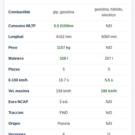
gasolina, hibrido,
Combustible
glp, gasolina
electrico
Consumo WLTP
5.5 l/100km
N/D
Longitud
4102 mm
4060 mm
Peso
1157 kg
N/D
Maletero
328 l
267 l
Plazas
5
5
0-100 km/h
16.7 s
5.5 s
Vel. maxima
158 km/h
180 km/h
Euro NCAP
3 est.
N/D
Traccion
FWD
N/D
Origen
Francia
N/D
Versiones
6
11