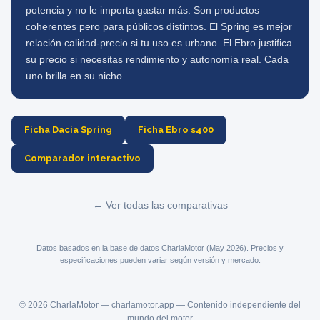
potencia y no le importa gastar más. Son productos
coherentes pero para públicos distintos. El Spring es mejor
relación calidad-precio si tu uso es urbano. El Ebro justifica
su precio si necesitas rendimiento y autonomía real. Cada
uno brilla en su nicho.
Ficha Dacia Spring
Ficha Ebro s400
Comparador interactivo
← Ver todas las comparativas
Datos basados en la base de datos CharlaMotor (May 2026). Precios y
especificaciones pueden variar según versión y mercado.
© 2026 CharlaMotor — charlamotor.app — Contenido independiente del
mundo del motor