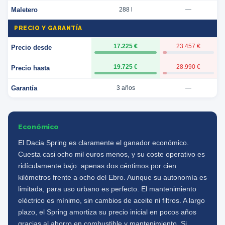
Maletero
288 l
—
PRECIO Y GARANTÍA
17.225 €
23.457 €
Precio desde
19.725 €
28.990 €
Precio hasta
Garantía
3 años
—
Económico
El Dacia Spring es claramente el ganador económico.
Cuesta casi ocho mil euros menos, y su coste operativo es
ridículamente bajo: apenas dos céntimos por cien
kilómetros frente a ocho del Ebro. Aunque su autonomía es
limitada, para uso urbano es perfecto. El mantenimiento
eléctrico es mínimo, sin cambios de aceite ni filtros. A largo
plazo, el Spring amortiza su precio inicial en pocos años
gracias al ahorro en combustible y mantenimiento. Si