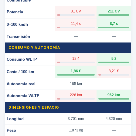
Combustible
—
—
81 CV
211 CV
Potencia
11,4 s
8,7 s
0–100 km/h
Transmisión
—
—
CONSUMO Y AUTONOMÍA
12,4
5,3
Consumo WLTP
1,86 €
8,21 €
Coste / 100 km
Autonomía real
185 km
—
226 km
962 km
Autonomía WLTP
DIMENSIONES Y ESPACIO
Longitud
3.701 mm
4.320 mm
Peso
1.073 kg
—