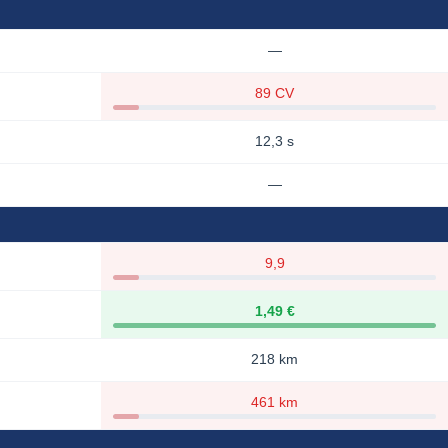
—
89 CV
12,3 s
—
9,9
1,49 €
218 km
461 km