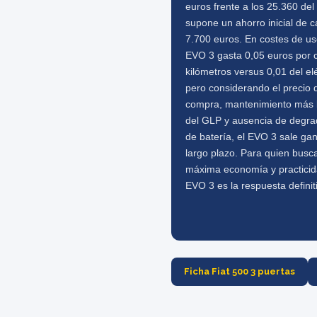
euros frente a los 25.360 del
supone un ahorro inicial de c
7.700 euros. En costes de us
EVO 3 gasta 0,05 euros por 
kilómetros versus 0,01 del elé
pero considerando el precio 
compra, mantenimiento más 
del GLP y ausencia de degra
de batería, el EVO 3 sale ga
largo plazo. Para quien busc
máxima economía y practicid
EVO 3 es la respuesta definit
Ficha Fiat 500 3 puertas