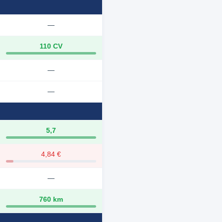
—
110 CV
—
—
5,7
4,84 €
—
760 km