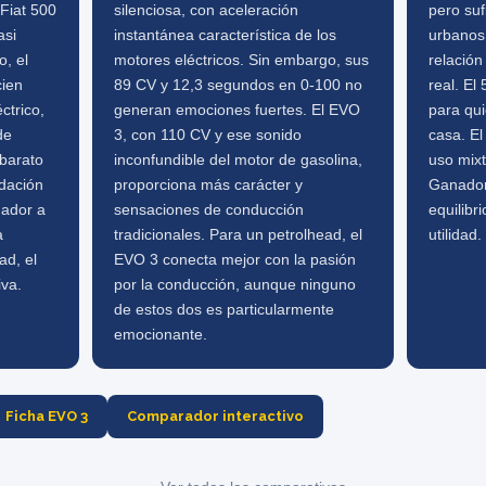
 Fiat 500
silenciosa, con aceleración
pero suf
asi
instantánea característica de los
urbanos
o, el
motores eléctricos. Sin embargo, sus
relación
cien
89 CV y 12,3 segundos en 0-100 no
real. El
ctrico,
generan emociones fuertes. El EVO
para qui
de
3, con 110 CV y ese sonido
casa. E
barato
inconfundible del motor de gasolina,
uso mix
dación
proporciona más carácter y
Ganador
nador a
sensaciones de conducción
equilibr
a
tradicionales. Para un petrolhead, el
utilidad.
ad, el
EVO 3 conecta mejor con la pasión
iva.
por la conducción, aunque ninguno
de estos dos es particularmente
emocionante.
Ficha EVO 3
Comparador interactivo