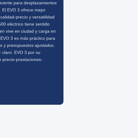
iciente para desplazamientos
. El EVO 3 ofrece mejor
 calidad-precio y versatilidad
 500 eléctrico tiene sentido
en vive en ciudad y carga en
l EVO 3 es más práctico para
to y presupuestos ajustados.
 claro: EVO 3 por su
io precio-prestaciones-