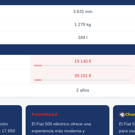
3.632 mm
1.278 kg
184 l
19.140 €
39.101 €
2 años
Petrolhead
Cha
ción
El Fiat 500 eléctrico ofrece una
El Fiat 
e 17.650
experiencia más moderna y
para ci