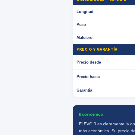
Longitud
Peso
Maletero
PRECIO Y GARANTÍA
Precio desde
Precio hasta
Garantía
Económico
El EVO 3 es claramente la op
más económica. Su precio d