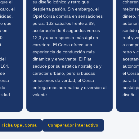
nque el
su diseño icónico y retro que
coherent
caro, el
despierta pasión. Sin embargo, el
mejor re
cidad,
Opel Corsa domina en sensaciones
dinero,
lo que
puras: 132 caballos frente a 89,
autonomí
o en
aceleración de 9 segundos versus
sentido 
10
12,3 y una respuesta más ágil en
real y v
t
carretera. El Corsa ofrece una
a compra
experiencia de conducción más
retro y 
del
dinámica y envolvente. El Fiat
aceptan
 184,
seduce por su estética nostálgica y
autonom
 de
carácter urbano, pero si buscas
el Corsa
Corsa
emociones de verdad, el Corsa
para la 
ndo
entrega más adrenalina y diversión al
nostálgi
cidad
volante.
diseño.
Ficha Opel Corsa
Comparador interactivo