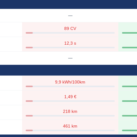
—
89 CV
12,3 s
—
9,9 kWh/100km
1,49 €
218 km
461 km