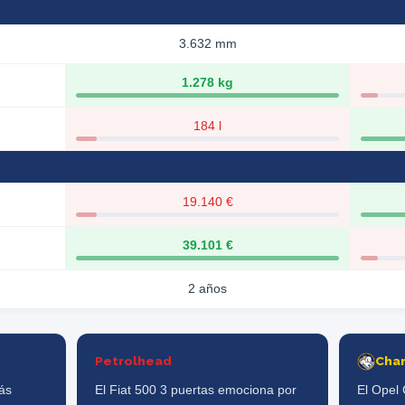
3.632 mm
1.278 kg
184 l
19.140 €
39.101 €
2 años
Petrolhead
Cha
ás
El Fiat 500 3 puertas emociona por
El Opel