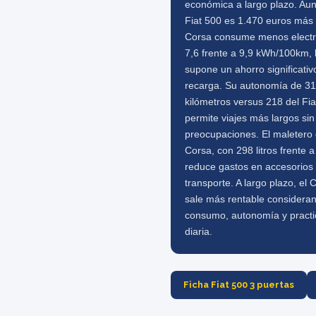
económica a largo plazo. Au
Fiat 500 es 1.470 euros más 
Corsa consume menos electri
7,6 frente a 9,9 kWh/100km, 
supone un ahorro significativ
recarga. Su autonomía de 3
kilómetros versus 218 del Fia
permite viajes más largos sin
preocupaciones. El maletero 
Corsa, con 298 litros frente a
reduce gastos en accesorios
transporte. A largo plazo, el 
sale más rentable considera
consumo, autonomía y practi
diaria.
Ficha Fiat 500 3 puertas