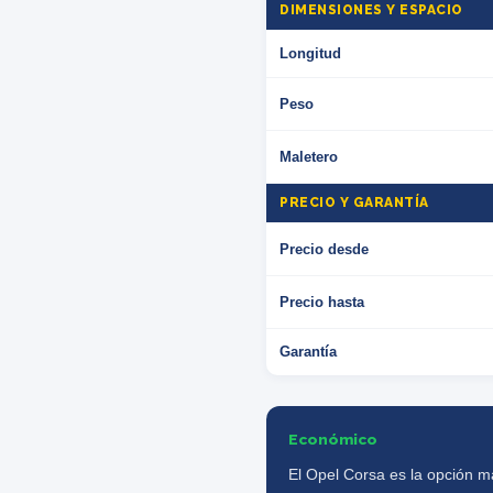
DIMENSIONES Y ESPACIO
Longitud
Peso
Maletero
PRECIO Y GARANTÍA
Precio desde
Precio hasta
Garantía
Económico
El Opel Corsa es la opción m