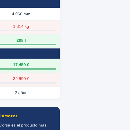
4.060 mm
1.314 kg
298 l
17.450 €
39.990 €
2 años
rlaMotor
 Corsa es el producto más