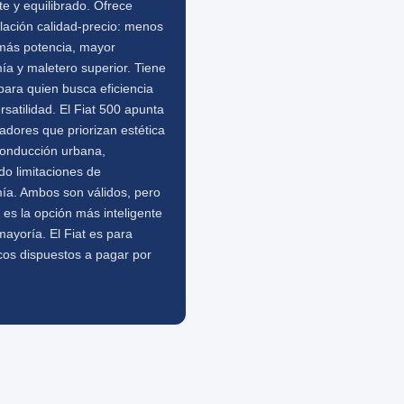
e y equilibrado. Ofrece
lación calidad-precio: menos
 más potencia, mayor
a y maletero superior. Tiene
para quien busca eficiencia
ersatilidad. El Fiat 500 apunta
dores que priorizan estética
conducción urbana,
do limitaciones de
ía. Ambos son válidos, pero
 es la opción más inteligente
mayoría. El Fiat es para
cos dispuestos a pagar por