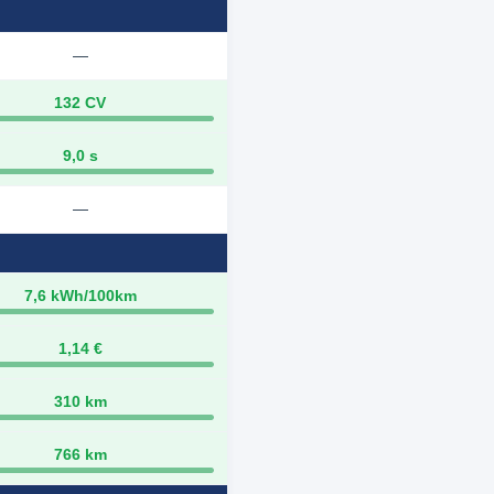
—
132 CV
9,0 s
—
7,6 kWh/100km
1,14 €
310 km
766 km