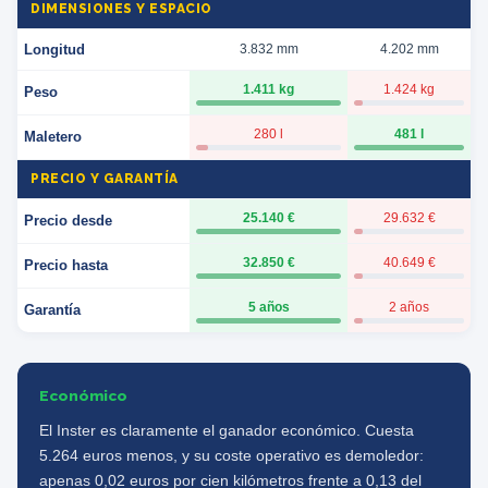
DIMENSIONES Y ESPACIO
Longitud
3.832 mm
4.202 mm
1.411 kg
1.424 kg
Peso
280 l
481 l
Maletero
PRECIO Y GARANTÍA
25.140 €
29.632 €
Precio desde
32.850 €
40.649 €
Precio hasta
5 años
2 años
Garantía
Económico
El Inster es claramente el ganador económico. Cuesta
5.264 euros menos, y su coste operativo es demoledor:
apenas 0,02 euros por cien kilómetros frente a 0,13 del