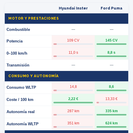
Hyundai Inster
Ford Puma
MOTOR Y PRESTACIONES
Combustible
—
—
109 CV
145 CV
Potencia
11,0 s
8,8 s
0–100 km/h
Transmisión
—
—
CONSUMO Y AUTONOMÍA
14,8
8,6
Consumo WLTP
2,22 €
13,33 €
Coste / 100 km
287 km
335 km
Autonomía real
351 km
624 km
Autonomía WLTP