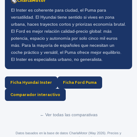
CharlaMotor
El Inster es coherente para ciudad, el Puma para
versatilidad. El Hyundai tiene sentido si vives en zona
urbana, haces trayectos cortos y priorizas economía brutal.
El Ford es mejor relación calidad-precio global: más
potencia, espacio y autonomía por solo cinco mil euros
más. Para la mayoría de españoles que necesitan un
coche práctico y versátil, el Puma ofrece mejor equilibrio.
El Inster es especialista urbano, no generalista.
Ficha Hyundai Inster
Ficha Ford Puma
Comparador interactivo
← Ver todas las comparativas
Datos basados en la base de datos CharlaMotor (May 2026). Precios y