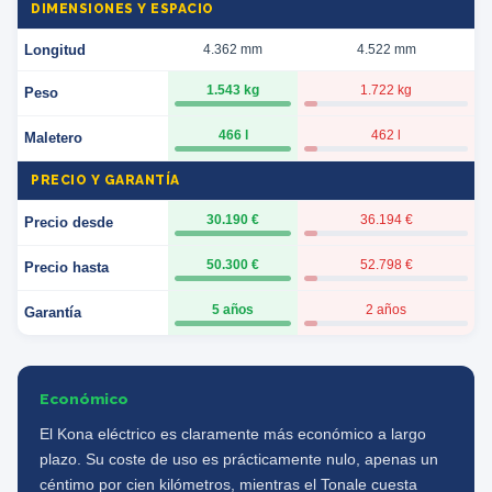
DIMENSIONES Y ESPACIO
Longitud
4.362 mm
4.522 mm
1.543 kg
1.722 kg
Peso
466 l
462 l
Maletero
PRECIO Y GARANTÍA
30.190 €
36.194 €
Precio desde
50.300 €
52.798 €
Precio hasta
5 años
2 años
Garantía
Económico
El Kona eléctrico es claramente más económico a largo
plazo. Su coste de uso es prácticamente nulo, apenas un
céntimo por cien kilómetros, mientras el Tonale cuesta