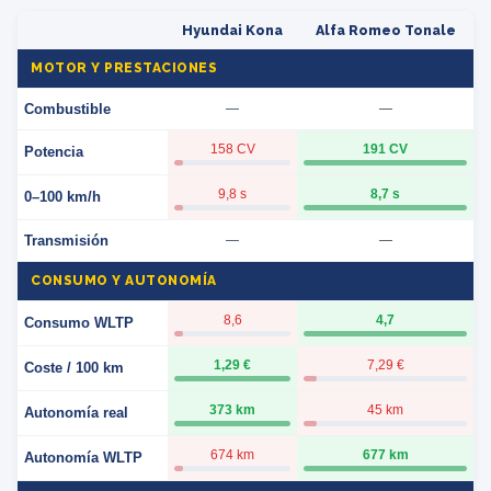
Hyundai Kona
Alfa Romeo Tonale
MOTOR Y PRESTACIONES
Combustible
—
—
158 CV
191 CV
Potencia
9,8 s
8,7 s
0–100 km/h
Transmisión
—
—
CONSUMO Y AUTONOMÍA
8,6
4,7
Consumo WLTP
1,29 €
7,29 €
Coste / 100 km
373 km
45 km
Autonomía real
674 km
677 km
Autonomía WLTP