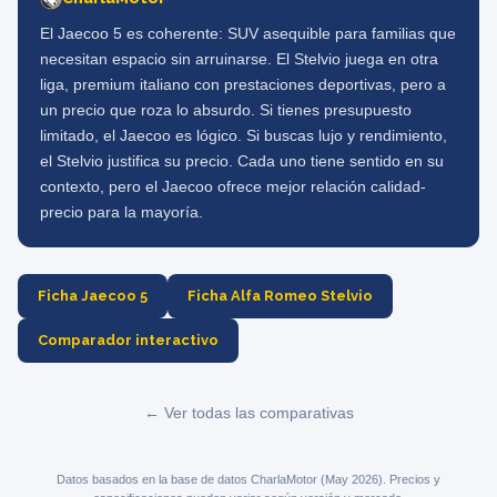
El Jaecoo 5 es coherente: SUV asequible para familias que
necesitan espacio sin arruinarse. El Stelvio juega en otra
liga, premium italiano con prestaciones deportivas, pero a
un precio que roza lo absurdo. Si tienes presupuesto
limitado, el Jaecoo es lógico. Si buscas lujo y rendimiento,
el Stelvio justifica su precio. Cada uno tiene sentido en su
contexto, pero el Jaecoo ofrece mejor relación calidad-
precio para la mayoría.
Ficha Jaecoo 5
Ficha Alfa Romeo Stelvio
Comparador interactivo
← Ver todas las comparativas
Datos basados en la base de datos CharlaMotor (May 2026). Precios y