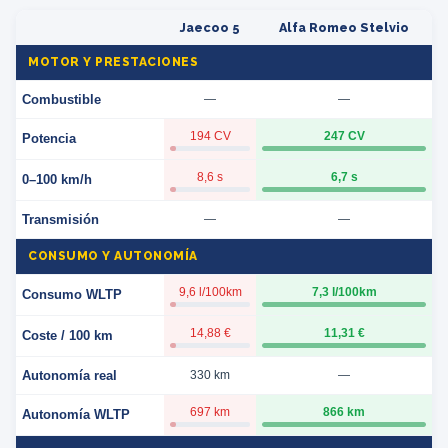
Jaecoo 5
Alfa Romeo Stelvio
MOTOR Y PRESTACIONES
Combustible
—
—
194 CV
247 CV
Potencia
8,6 s
6,7 s
0–100 km/h
Transmisión
—
—
CONSUMO Y AUTONOMÍA
9,6 l/100km
7,3 l/100km
Consumo WLTP
14,88 €
11,31 €
Coste / 100 km
Autonomía real
330 km
—
697 km
866 km
Autonomía WLTP