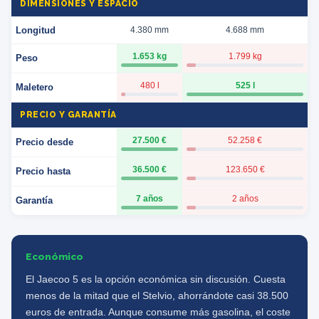
DIMENSIONES Y ESPACIO
Longitud
4.380 mm
4.688 mm
1.653 kg
1.799 kg
Peso
480 l
525 l
Maletero
PRECIO Y GARANTÍA
27.500 €
52.258 €
Precio desde
36.500 €
123.650 €
Precio hasta
7 años
2 años
Garantía
Económico
El Jaecoo 5 es la opción económica sin discusión. Cuesta
menos de la mitad que el Stelvio, ahorrándote casi 38.500
euros de entrada. Aunque consume más gasolina, el coste