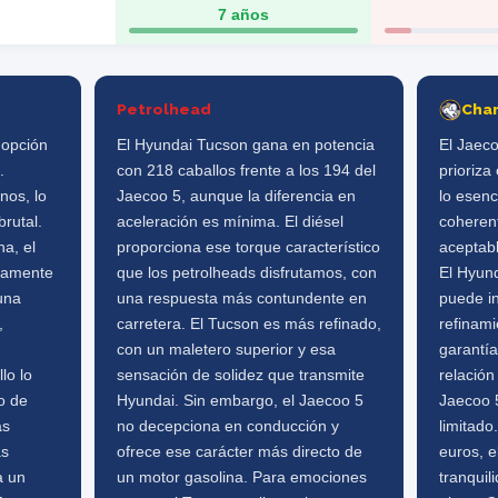
7 años
Petrolhead
Cha
 opción
El Hyundai Tucson gana en potencia
El Jaeco
.
con 218 caballos frente a los 194 del
prioriza
nos, lo
Jaecoo 5, aunque la diferencia en
lo esenc
brutal.
aceleración es mínima. El diésel
coheren
a, el
proporciona ese torque característico
aceptabl
icamente
que los petrolheads disfrutamos, con
El Hyun
una
una respuesta más contundente en
puede i
,
carretera. El Tucson es más refinado,
refinami
con un maletero superior y esa
garantí
lo lo
sensación de solidez que transmite
relación
o de
Hyundai. Sin embargo, el Jaecoo 5
Jaecoo 5
ás
no decepciona en conducción y
limitado
as
ofrece ese carácter más directo de
euros, 
a un
un motor gasolina. Para emociones
tranquil