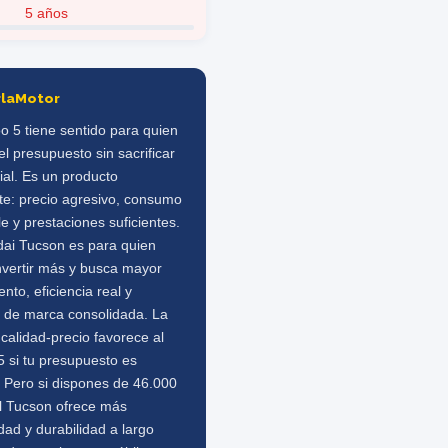
5 años
rlaMotor
o 5 tiene sentido para quien
 el presupuesto sin sacrificar
ial. Es un producto
te: precio agresivo, consumo
e y prestaciones suficientes.
dai Tucson es para quien
nvertir más y busca mayor
ento, eficiencia real y
a de marca consolidada. La
 calidad-precio favorece al
 si tu presupuesto es
. Pero si dispones de 46.000
el Tucson ofrece más
idad y durabilidad a largo