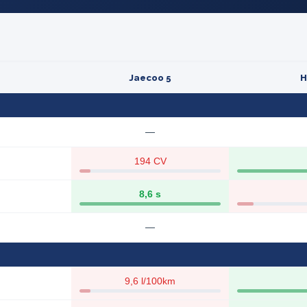
Jaecoo 5
H
—
194 CV
8,6 s
—
9,6 l/100km