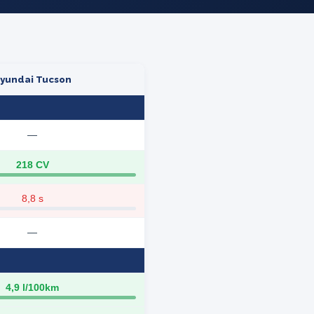
yundai Tucson
—
218 CV
8,8 s
—
4,9 l/100km