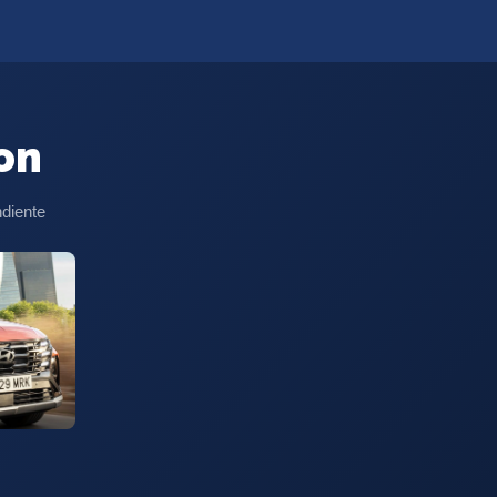
on
ndiente