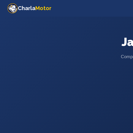
Charla
Motor
J
Compar