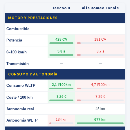
Jaecoo 8
Alfa Romeo Tonale
MOTOR Y PRESTACIONES
Combustible
—
—
428 CV
191 CV
Potencia
5,8 s
8,7 s
0–100 km/h
Transmisión
—
—
CONSUMO Y AUTONOMÍA
2,1 l/100km
4,7 l/100km
Consumo WLTP
3,26 €
7,29 €
Coste / 100 km
Autonomía real
—
45 km
134 km
677 km
Autonomía WLTP