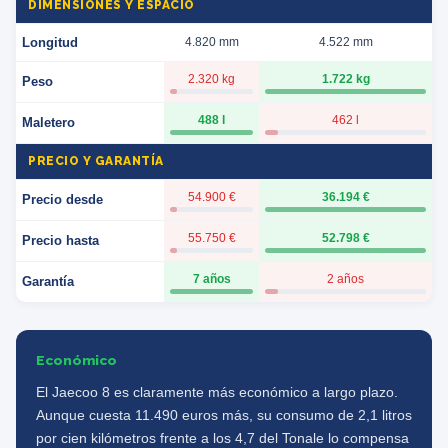
DIMENSIONES Y ESPACIO
Longitud
4.820 mm
4.522 mm
2.320 kg
1.722 kg
Peso
488 l
462 l
Maletero
PRECIO Y GARANTÍA
54.900 €
36.194 €
Precio desde
55.750 €
52.798 €
Precio hasta
7 años
2 años
Garantía
Económico
El Jaecoo 8 es claramente más económico a largo plazo.
Aunque cuesta 11.490 euros más, su consumo de 2,1 litros
por cien kilómetros frente a los 4,7 del Tonale lo compensa