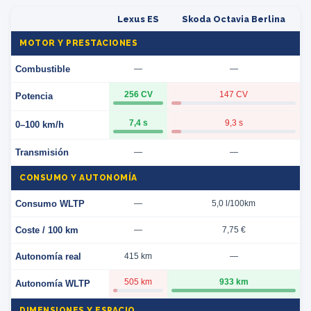
Lexus ES
Skoda Octavia Berlina
MOTOR Y PRESTACIONES
Combustible
—
—
256 CV
147 CV
Potencia
7,4 s
9,3 s
0–100 km/h
Transmisión
—
—
CONSUMO Y AUTONOMÍA
Consumo WLTP
—
5,0 l/100km
Coste / 100 km
—
7,75 €
Autonomía real
415 km
—
505 km
933 km
Autonomía WLTP
DIMENSIONES Y ESPACIO