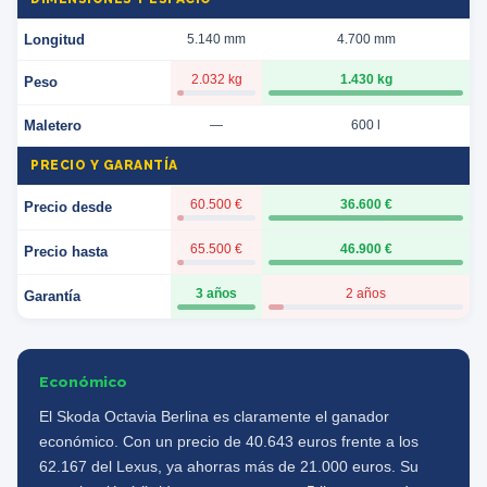
Longitud
5.140 mm
4.700 mm
2.032 kg
1.430 kg
Peso
Maletero
—
600 l
PRECIO Y GARANTÍA
60.500 €
36.600 €
Precio desde
65.500 €
46.900 €
Precio hasta
3 años
2 años
Garantía
Económico
El Skoda Octavia Berlina es claramente el ganador
económico. Con un precio de 40.643 euros frente a los
62.167 del Lexus, ya ahorras más de 21.000 euros. Su