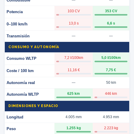
Combustible
—
—
103 CV
353 CV
Potencia
13,0 s
6,6 s
0–100 km/h
Transmisión
—
—
CONSUMO Y AUTONOMÍA
7,2 l/100km
5,0 l/100km
Consumo WLTP
11,16 €
7,75 €
Coste / 100 km
Autonomía real
—
50 km
625 km
446 km
Autonomía WLTP
DIMENSIONES Y ESPACIO
Longitud
4.005 mm
4.953 mm
1.255 kg
2.223 kg
Peso