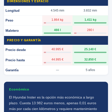
DIMENSIONES Y ESPACIO
Longitud
4.545 mm
3.832 mm
1.864 kg
1.411 kg
Peso
466 l
280 l
Maletero
PRECIO Y GARANTÍA
40.995 €
25.140 €
Precio desde
44.995 €
32.850 €
Precio hasta
Garantía
—
5 años
Económico
El Hyundai Inster es la opción más económica a largo
plazo. Cuesta 13.982 euros menos, apenas 0,01 euros
más por cada cien kilómetros y requiere mantenimiento