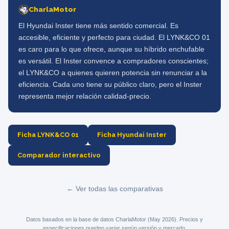
CharlaMotor
El Hyundai Inster tiene más sentido comercial. Es
accesible, eficiente y perfecto para ciudad. El LYNK&CO 01
es caro para lo que ofrece, aunque su híbrido enchufable
es versátil. El Inster convence a compradores conscientes;
el LYNK&CO a quienes quieren potencia sin renunciar a la
eficiencia. Cada uno tiene su público claro, pero el Inster
representa mejor relación calidad-precio.
Ficha LYNK&CO 01
Ficha Hyundai Inster
Comparador interactivo
← Ver todas las comparativas
Datos basados en la base de datos CharlaMotor (May 2026). Precios y
especificaciones pueden variar según versión y mercado.