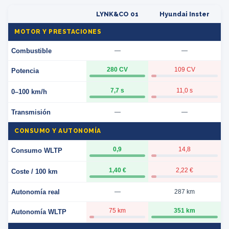
LYNK&CO 01
Hyundai Inster
MOTOR Y PRESTACIONES
Combustible
—
—
280 CV
109 CV
Potencia
7,7 s
11,0 s
0–100 km/h
Transmisión
—
—
CONSUMO Y AUTONOMÍA
0,9
14,8
Consumo WLTP
1,40 €
2,22 €
Coste / 100 km
Autonomía real
—
287 km
75 km
351 km
Autonomía WLTP