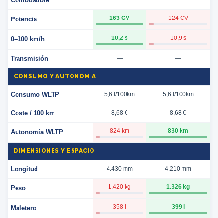
Combustible
—
—
163 CV
124 CV
Potencia
10,2 s
10,9 s
0–100 km/h
Transmisión
—
—
CONSUMO Y AUTONOMÍA
Consumo WLTP
5,6 l/100km
5,6 l/100km
Coste / 100 km
8,68 €
8,68 €
824 km
830 km
Autonomía WLTP
DIMENSIONES Y ESPACIO
Longitud
4.430 mm
4.210 mm
1.420 kg
1.326 kg
Peso
358 l
399 l
Maletero