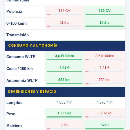
Combustible
—
—
114 CV
169 CV
Potencia
11,0 s
10,2 s
0–100 km/h
Transmisión
—
—
CONSUMO Y AUTONOMÍA
4,6 l/100km
8,6 l/100km
Consumo WLTP
3,91 €
7,31 €
Coste / 100 km
888 km
732 km
Autonomía WLTP
DIMENSIONES Y ESPACIO
Longitud
4.053 mm
4.870 mm
1.327 kg
1.732 kg
Peso
306 l
522 l
Maletero