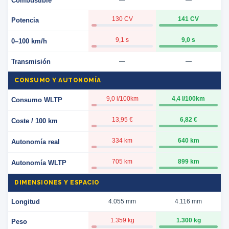
Combustible
—
—
130 CV
141 CV
Potencia
9,1 s
9,0 s
0–100 km/h
Transmisión
—
—
CONSUMO Y AUTONOMÍA
9,0 l/100km
4,4 l/100km
Consumo WLTP
13,95 €
6,82 €
Coste / 100 km
334 km
640 km
Autonomía real
705 km
899 km
Autonomía WLTP
DIMENSIONES Y ESPACIO
Longitud
4.055 mm
4.116 mm
1.359 kg
1.300 kg
Peso