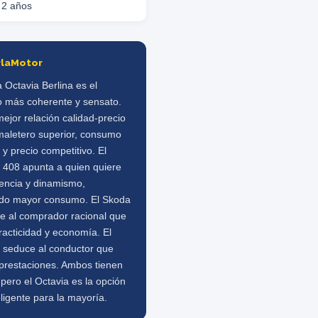
2 años
rlaMotor
 Octavia Berlina es el
o más coherente y sensato.
ejor relación calidad-precio
maletero superior, consumo
e y precio competitivo. El
 408 apunta a quien quiere
encia y dinamismo,
do mayor consumo. El Skoda
e al comprador racional que
racticidad y economía. El
 seduce al conductor que
 prestaciones. Ambos tienen
 pero el Octavia es la opción
ligente para la mayoría.