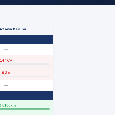
ctavia Berlina
—
147 CV
9,3 s
—
0 l/100km