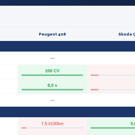
Peugeot 408
Skoda O
—
200 CV
8,0 s
—
7,5 l/100km
5,