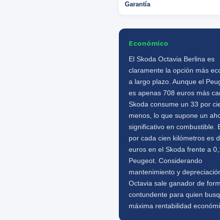
Garantía
Económico
El Skoda Octavia Berlina es
claramente la opción más e
a largo plazo. Aunque el Peu
es apenas 708 euros más car
Skoda consume un 33 por ci
menos, lo que supone un ah
significativo en combustible. 
por cada cien kilómetros es 
euros en el Skoda frente a 0,
Peugeot. Considerando
mantenimiento y depreciación
Octavia sale ganador de for
contundente para quien bus
máxima rentabilidad económi