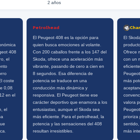
2 años
Petrolhead
Cha
El Peugeot 408 es la opción para
El Skoda
conómica
quien busca emociones al volante.
product
geot 408
Con 200 caballos frente a los 147 del
Ofrece m
o, el
Skoda, ofrece una aceleración más
con un 
ento
vibrante, pasando de cero a cien en
eficient
orro
8 segundos. Esa diferencia de
Peugeot
El coste
potencia se traduce en una
más pot
de 0,08
conducción más dinámica y
aceptan
12 en el
responsiva. El Peugeot tiene ese
convenc
carácter deportivo que enamora a los
valora p
, el
entusiastas, aunque el Skoda sea
Peugeot
ma
más eficiente. Para el petrolhead, la
prioriza
que
potencia y las sensaciones del 408
sentido,
ca.
resultan irresistibles.
más inte