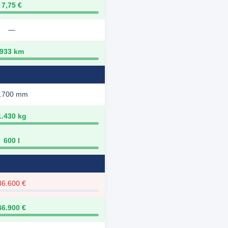
7,75 €
—
933 km
.700 mm
1.430 kg
600 l
36.600 €
46.900 €