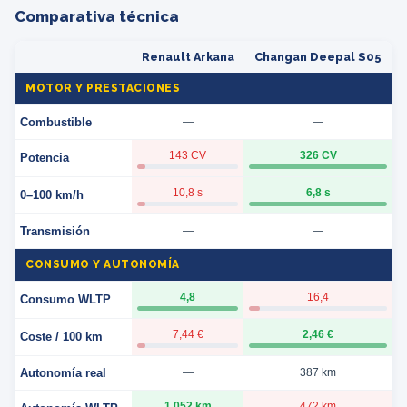
Comparativa técnica
Renault Arkana
Changan Deepal S05
MOTOR Y PRESTACIONES
Combustible
—
—
143 CV
326 CV
Potencia
10,8 s
6,8 s
0–100 km/h
Transmisión
—
—
CONSUMO Y AUTONOMÍA
4,8
16,4
Consumo WLTP
7,44 €
2,46 €
Coste / 100 km
Autonomía real
—
387 km
1.052 km
472 km