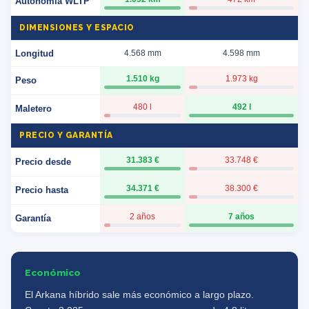
Autonomía WLTP
DIMENSIONES Y ESPACIO
Longitud
4.568 mm
4.598 mm
1.510 kg
1.973 kg
Peso
480 l
492 l
Maletero
PRECIO Y GARANTÍA
31.383 €
33.748 €
Precio desde
34.371 €
38.300 €
Precio hasta
2 años
7 años
Garantía
Económico
El Arkana híbrido sale más económico a largo plazo.