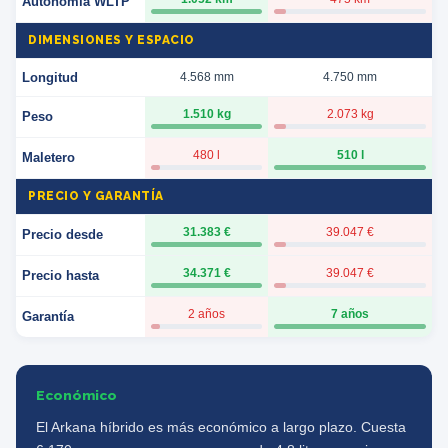
Autonomía WLTP
DIMENSIONES Y ESPACIO
Longitud
4.568 mm
4.750 mm
1.510 kg
2.073 kg
Peso
480 l
510 l
Maletero
PRECIO Y GARANTÍA
31.383 €
39.047 €
Precio desde
34.371 €
39.047 €
Precio hasta
2 años
7 años
Garantía
Económico
El Arkana híbrido es más económico a largo plazo. Cuesta