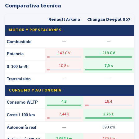
Comparativa técnica
Renault Arkana
Changan Deepal S07
MOTOR Y PRESTACIONES
Combustible
—
—
143 CV
218 CV
Potencia
10,8 s
7,9 s
0–100 km/h
Transmisión
—
—
CONSUMO Y AUTONOMÍA
4,8
18,4
Consumo WLTP
7,44 €
2,76 €
Coste / 100 km
Autonomía real
—
390 km
1.052 km
475 km