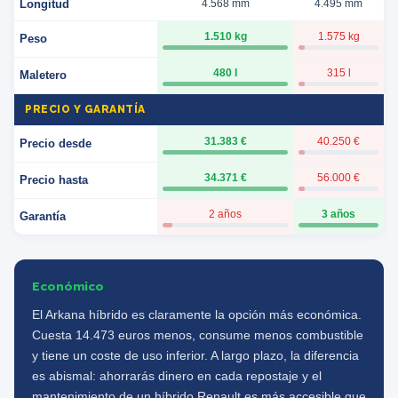
Longitud
4.568 mm
4.495 mm
1.510 kg
1.575 kg
Peso
480 l
315 l
Maletero
PRECIO Y GARANTÍA
31.383 €
40.250 €
Precio desde
34.371 €
56.000 €
Precio hasta
2 años
3 años
Garantía
Económico
El Arkana híbrido es claramente la opción más económica.
Cuesta 14.473 euros menos, consume menos combustible
y tiene un coste de uso inferior. A largo plazo, la diferencia
es abismal: ahorrarás dinero en cada repostaje y el
mantenimiento de un híbrido Renault es más accesible que