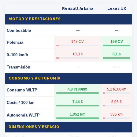
Renault Arkana
Lexus UX
MOTOR Y PRESTACIONES
Combustible
—
—
143 CV
199 CV
Potencia
10,8 s
8,1 s
0–100 km/h
Transmisión
—
—
CONSUMO Y AUTONOMÍA
4,8 l/100km
5,2 l/100km
Consumo WLTP
7,44 €
8,06 €
Coste / 100 km
1.052 km
835 km
Autonomía WLTP
DIMENSIONES Y ESPACIO