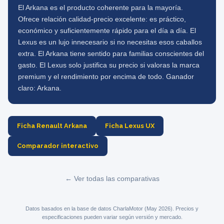
El Arkana es el producto coherente para la mayoría.
Ofrece relación calidad-precio excelente: es práctico,
económico y suficientemente rápido para el día a día. El
Lexus es un lujo innecesario si no necesitas esos caballos
extra. El Arkana tiene sentido para familias conscientes del
gasto. El Lexus solo justifica su precio si valoras la marca
premium y el rendimiento por encima de todo. Ganador
claro: Arkana.
Ficha Renault Arkana
Ficha Lexus UX
Comparador interactivo
← Ver todas las comparativas
Datos basados en la base de datos CharlaMotor (May 2026). Precios y
especificaciones pueden variar según versión y mercado.