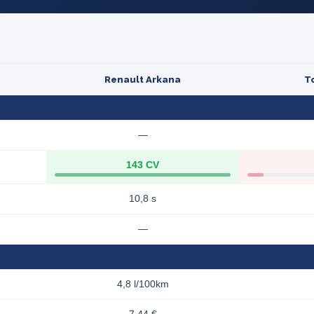
Renault Arkana
T
—
143 CV
10,8 s
—
4,8 l/100km