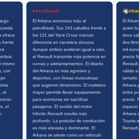
Petrolhead
Cha
largo
El Arkana emociona más al
El Arkan
 cuesta
petrolhead. Sus 143 caballos frente a
quien bu
a ofrece
los 131 del Yaris Cross marcan
doce ca
 frente
diferencia en carretera sinuosa.
dos litr
uce
Aunque ambos aceleran igual a cien,
mil euro
 Ambos
el Renault transmite más potencia en
precio f
el mismo
curvas y adelantamientos. El diseño
Renault.
a, con
del Arkana es más agresivo y
válida s
jor
deportivo, con líneas musculosas
tamaño 
ista.
que sugieren dinamismo. El maletero
Arkana p
 el
mayor permite llevar equipamiento
entre pr
precio-
para aventuras sin sacrificar
precio. 
s, el
pasajeros. El sonido del motor
espacio 
u
híbrido Renault resulta más
Arkana e
profundo. La posición de conducción
Toyota 
es más elevada y dominante. El
Renault,
Arkana se siente como un vehículo