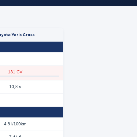
oyota Yaris Cross
—
131 CV
10,8 s
—
4,8 l/100km