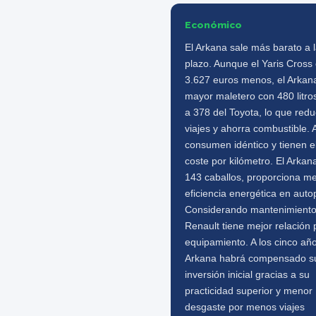
Económico
El Arkana sale más barato a 
plazo. Aunque el Yaris Cross
3.627 euros menos, el Arkan
mayor maletero con 480 litros
a 378 del Toyota, lo que red
viajes y ahorra combustible.
consumen idéntico y tienen 
coste por kilómetro. El Arkan
143 caballos, proporciona me
eficiencia energética en autop
Considerando mantenimiento,
Renault tiene mejor relación 
equipamiento. A los cinco año
Arkana habrá compensado s
inversión inicial gracias a su
practicidad superior y menor
desgaste por menos viajes