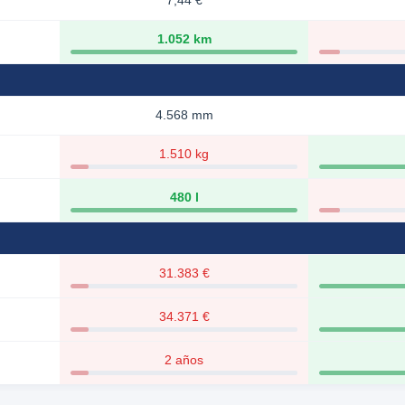
7,44 €
1.052 km
4.568 mm
1.510 kg
480 l
31.383 €
34.371 €
2 años