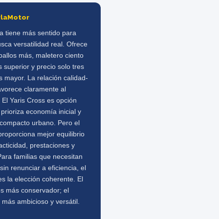
rlaMotor
a tiene más sentido para
sca versatilidad real. Ofrece
ballos más, maletero ciento
os superior y precio solo tres
s mayor. La relación calidad-
avorece claramente al
 El Yaris Cross es opción
i prioriza economía inicial y
compacto urbano. Pero el
roporciona mejor equilibrio
acticidad, prestaciones y
Para familias que necesitan
sin renunciar a eficiencia, el
s la elección coherente. El
es más conservador; el
 más ambicioso y versátil.