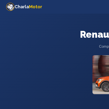
Charla
Motor
Renau
Compar