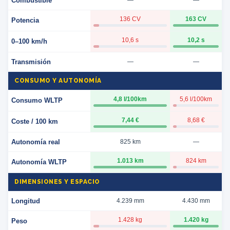
Combustible
—
—
136 CV
163 CV
Potencia
10,6 s
10,2 s
0–100 km/h
Transmisión
—
—
CONSUMO Y AUTONOMÍA
4,8 l/100km
5,6 l/100km
Consumo WLTP
7,44 €
8,68 €
Coste / 100 km
Autonomía real
825 km
—
1.013 km
824 km
Autonomía WLTP
DIMENSIONES Y ESPACIO
Longitud
4.239 mm
4.430 mm
1.428 kg
1.420 kg
Peso