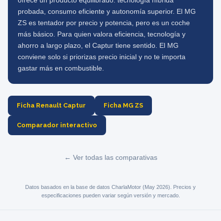
ofrece un producto equilibrado: tecnología híbrida
probada, consumo eficiente y autonomía superior. El MG
ZS es tentador por precio y potencia, pero es un coche
más básico. Para quien valora eficiencia, tecnología y
ahorro a largo plazo, el Captur tiene sentido. El MG
conviene solo si priorizas precio inicial y no te importa
gastar más en combustible.
Ficha Renault Captur
Ficha MG ZS
Comparador interactivo
← Ver todas las comparativas
Datos basados en la base de datos CharlaMotor (May 2026). Precios y
especificaciones pueden variar según versión y mercado.