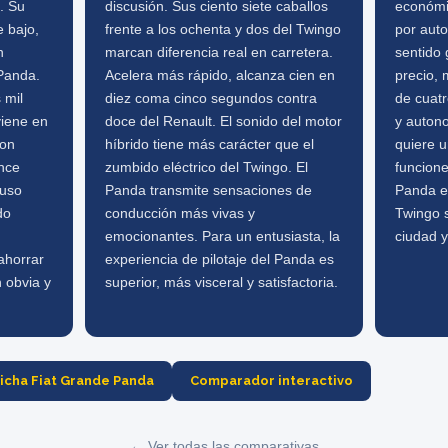
. Su
discusión. Sus ciento siete caballos
económic
e bajo,
frente a los ochenta y dos del Twingo
por aut
n
marcan diferencia real en carretera.
sentido 
 Panda.
Acelera más rápido, alcanza cien en
precio, 
 mil
diez coma cinco segundos contra
de cuatr
viene en
doce del Renault. El sonido del motor
y auton
Con
híbrido tiene más carácter que el
quiere 
nce
zumbido eléctrico del Twingo. El
funcione
 uso
Panda transmite sensaciones de
Panda es
do
conducción más vivas y
Twingo s
emocionantes. Para un entusiasta, la
ciudad 
ahorrar
experiencia de pilotaje del Panda es
n obvia y
superior, más visceral y satisfactoria.
icha Fiat Grande Panda
Comparador interactivo
← Ver todas las comparativas