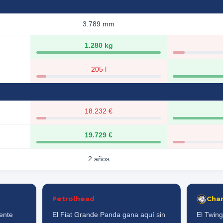
3.789 mm
1.280 kg
205 l
18.232 €
19.729 €
2 años
Petrolhead
Cha
mente
El Fiat Grande Panda gana aquí sin
El Twin