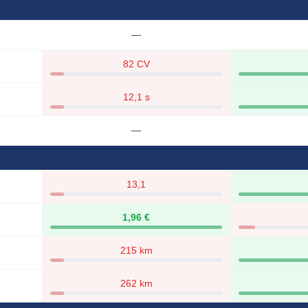
—
82 CV
12,1 s
—
13,1
1,96 €
215 km
262 km