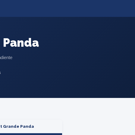
e Panda
ndiente
at Grande Panda