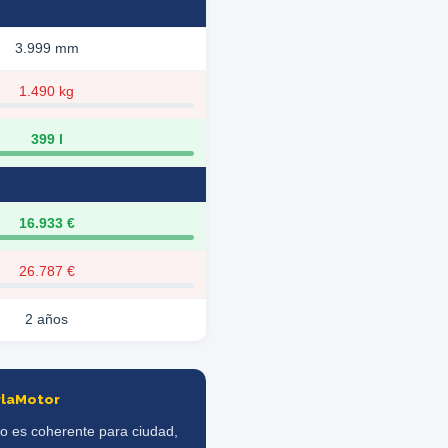
3.999 mm
1.490 kg
399 l
16.933 €
26.787 €
2 años
rlaMotor
go es coherente para ciudad,