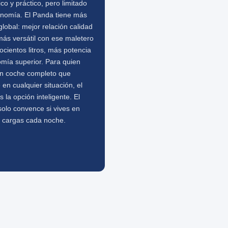
o y práctico, pero limitado
onomía. El Panda tiene más
global: mejor relación calidad
más versátil con ese maletero
ocientos litros, más potencia
omía superior. Para quien
un coche completo que
 en cualquier situación, el
 la opción inteligente. El
olo convence si vives en
y cargas cada noche.