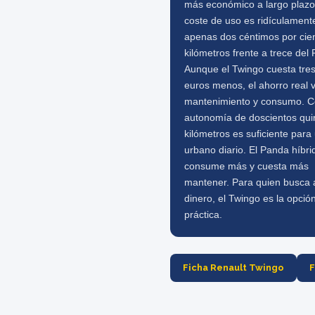
más económico a largo plazo
coste de uso es ridículament
apenas dos céntimos por cie
kilómetros frente a trece del
Aunque el Twingo cuesta tres
euros menos, el ahorro real 
mantenimiento y consumo. 
autonomía de doscientos qui
kilómetros es suficiente para
urbano diario. El Panda híbri
consume más y cuesta más
mantener. Para quien busca 
dinero, el Twingo es la opció
práctica.
Ficha Renault Twingo
F