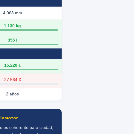
4.068 mm
1.130 kg
355 l
15.220 €
27.564 €
2 años
rlaMotor
go es coherente para ciudad,