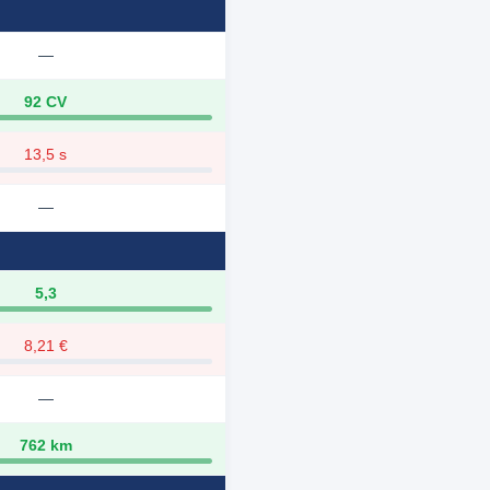
—
92 CV
13,5 s
—
5,3
8,21 €
—
762 km