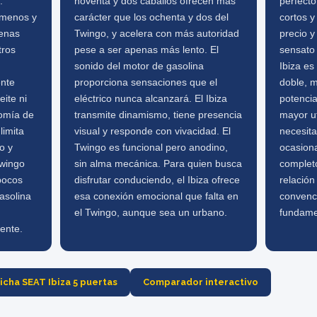
.
noventa y dos caballos ofrecen más
perfect
 menos y
carácter que los ochenta y dos del
cortos 
penas
Twingo, y acelera con más autoridad
precio y
tros
pese a ser apenas más lento. El
sensato 
sonido del motor de gasolina
Ibiza es
ente
proporciona sensaciones que el
doble, 
eite ni
eléctrico nunca alcanzará. El Ibiza
potenci
nomía de
transmite dinamismo, tiene presencia
mayor ut
limita
visual y responde con vivacidad. El
necesita
o y
Twingo es funcional pero anodino,
ocasion
Twingo
sin alma mecánica. Para quien busca
completo
 pocos
disfrutar conduciendo, el Ibiza ofrece
relación
asolina
esa conexión emocional que falta en
convence
el Twingo, aunque sea un urbano.
fundame
ente.
icha SEAT Ibiza 5 puertas
Comparador interactivo