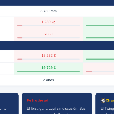
3.789 mm
1.280 kg
205 l
18.232 €
19.729 €
2 años
Petrolhead
Cha
mente
El Ibiza gana aquí sin discusión. Sus
El Twin