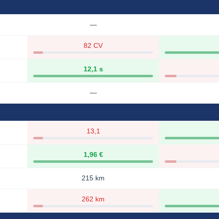
—
82 CV
12,1 s
—
13,1
1,96 €
215 km
262 km