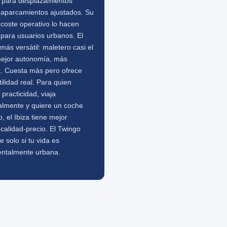
o para desplazamientos
y aparcamientos ajustados. Su
 coste operativo lo hacen
para usuarios urbanos. El
 más versátil: maletero casi el
mejor autonomía, más
a. Cuesta más pero ofrece
ilidad real. Para quien
 practicidad, viaja
almente y quiere un coche
, el Ibiza tiene mejor
 calidad-precio. El Twingo
 solo si tu vida es
ntalmente urbana.