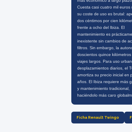
más económico a largo plazo
Cuesta casi cuatro mil euros
su coste de uso es brutal: a
dos céntimos por cien kilóme
frente a ocho del Ibiza. El
mantenimiento es prácticam
inexistente sin cambios de ac
filtros. Sin embargo, la auto
doscientos quince kilómetros 
viajes largos. Para uso urban
desplazamientos diarios, el 
amortiza su precio inicial en
años. El Ibiza requiere más g
y mantenimiento tradicional,
haciéndolo más caro globalm
Ficha Renault Twingo
F