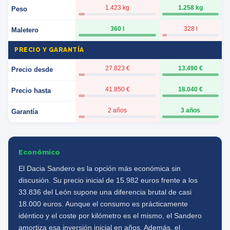
1.423 kg
1.258 kg
Peso
360 l
328 l
Maletero
PRECIO Y GARANTÍA
27.823 €
13.490 €
Precio desde
41.850 €
18.040 €
Precio hasta
2 años
3 años
Garantía
Económico
El Dacia Sandero es la opción más económica sin
discusión. Su precio inicial de 15.982 euros frente a los
33.836 del León supone una diferencia brutal de casi
18.000 euros. Aunque el consumo es prácticamente
idéntico y el coste por kilómetro es el mismo, el Sandero
amortiza esa inversión inicial en años. Además, el