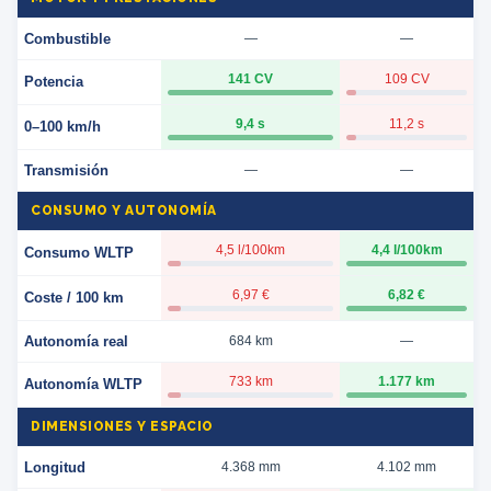
Combustible
—
—
141 CV
109 CV
Potencia
9,4 s
11,2 s
0–100 km/h
Transmisión
—
—
CONSUMO Y AUTONOMÍA
4,5 l/100km
4,4 l/100km
Consumo WLTP
6,97 €
6,82 €
Coste / 100 km
Autonomía real
684 km
—
733 km
1.177 km
Autonomía WLTP
DIMENSIONES Y ESPACIO
Longitud
4.368 mm
4.102 mm