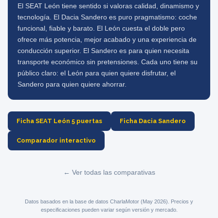
El SEAT León tiene sentido si valoras calidad, dinamismo y
tecnología. El Dacia Sandero es puro pragmatismo: coche
funcional, fiable y barato. El León cuesta el doble pero
ofrece más potencia, mejor acabado y una experiencia de
conducción superior. El Sandero es para quien necesita
transporte económico sin pretensiones. Cada uno tiene su
público claro: el León para quien quiere disfrutar, el
Sandero para quien quiere ahorrar.
Ficha SEAT León 5 puertas
Ficha Dacia Sandero
Comparador interactivo
← Ver todas las comparativas
Datos basados en la base de datos CharlaMotor (May 2026). Precios y
especificaciones pueden variar según versión y mercado.