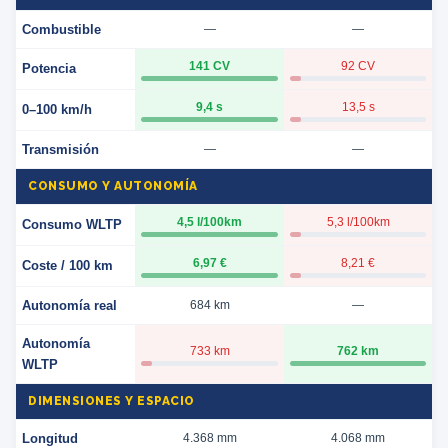
Combustible
—
—
141 CV
92 CV
Potencia
9,4 s
13,5 s
0–100 km/h
Transmisión
—
—
CONSUMO Y AUTONOMÍA
4,5 l/100km
5,3 l/100km
Consumo WLTP
6,97 €
8,21 €
Coste / 100 km
Autonomía real
684 km
—
Autonomía
733 km
762 km
WLTP
DIMENSIONES Y ESPACIO
Longitud
4.368 mm
4.068 mm