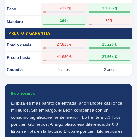
1.423 kg
1.130 kg
Peso
360 l
355 l
Maletero
PRECIO Y GARANTÍA
27.823 €
15.220 €
Precio desde
41.850 €
27.564 €
Precio hasta
Garantía
2 años
2 años
Económico
El Ibiza es más barato de entrada, ahorrándote casi once
mil euros. Sin embargo, el León compensa con un
consumo significativamente menor: 4,5 frente a 5,3 litros
por cien kilómetros. A largo plazo, esa diferencia de 0,8
litros se nota en la factura. El coste por cien kilómetros es