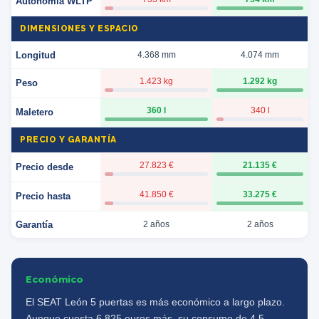
Autonomía WLTP
DIMENSIONES Y ESPACIO
Longitud
4.368 mm
4.074 mm
1.423 kg
1.292 kg
Peso
360 l
340 l
Maletero
PRECIO Y GARANTÍA
27.823 €
21.135 €
Precio desde
41.850 €
33.275 €
Precio hasta
Garantía
2 años
2 años
Económico
El SEAT León 5 puertas es más económico a largo plazo.
Aunque cuesta 6.825 euros más, su consumo de 4,5