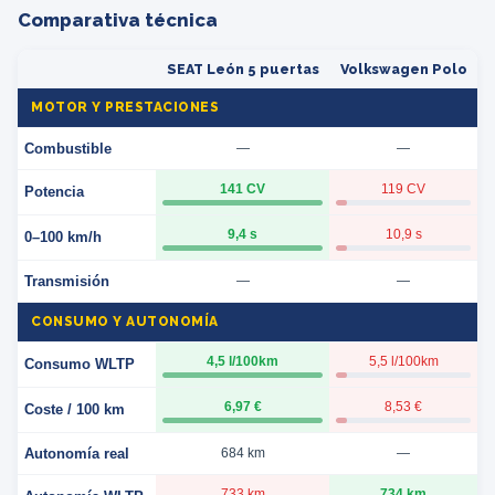
Comparativa técnica
SEAT León 5 puertas
Volkswagen Polo
MOTOR Y PRESTACIONES
Combustible
—
—
141 CV
119 CV
Potencia
9,4 s
10,9 s
0–100 km/h
Transmisión
—
—
CONSUMO Y AUTONOMÍA
4,5 l/100km
5,5 l/100km
Consumo WLTP
6,97 €
8,53 €
Coste / 100 km
Autonomía real
684 km
—
733 km
734 km