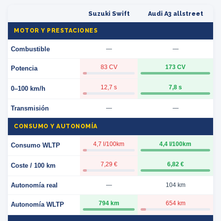
Suzuki Swift
Audi A3 allstreet
MOTOR Y PRESTACIONES
Combustible
—
—
83 CV
173 CV
Potencia
12,7 s
7,8 s
0–100 km/h
Transmisión
—
—
CONSUMO Y AUTONOMÍA
4,7 l/100km
4,4 l/100km
Consumo WLTP
7,29 €
6,82 €
Coste / 100 km
Autonomía real
—
104 km
794 km
654 km
Autonomía WLTP