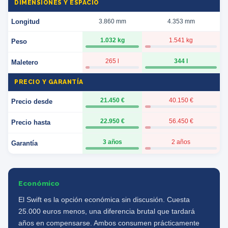
DIMENSIONES Y ESPACIO
Longitud
3.860 mm
4.353 mm
1.032 kg
1.541 kg
Peso
265 l
344 l
Maletero
PRECIO Y GARANTÍA
21.450 €
40.150 €
Precio desde
22.950 €
56.450 €
Precio hasta
3 años
2 años
Garantía
Económico
El Swift es la opción económica sin discusión. Cuesta
25.000 euros menos, una diferencia brutal que tardará
años en compensarse. Ambos consumen prácticamente