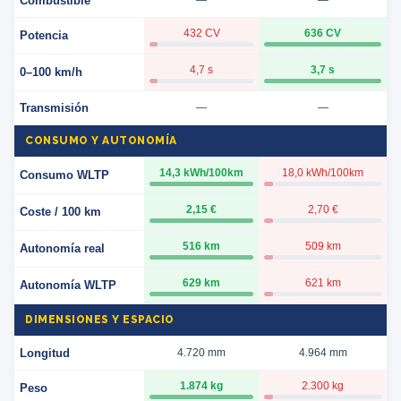
Combustible
—
—
432 CV
636 CV
Potencia
4,7 s
3,7 s
0–100 km/h
Transmisión
—
—
CONSUMO Y AUTONOMÍA
14,3 kWh/100km
18,0 kWh/100km
Consumo WLTP
2,15 €
2,70 €
Coste / 100 km
516 km
509 km
Autonomía real
629 km
621 km
Autonomía WLTP
DIMENSIONES Y ESPACIO
Longitud
4.720 mm
4.964 mm
1.874 kg
2.300 kg
Peso