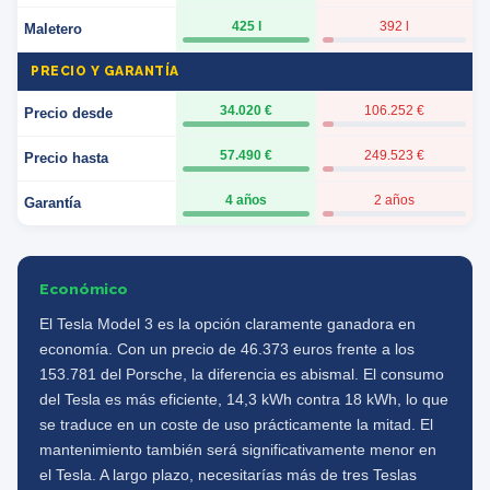
425 l
392 l
Maletero
PRECIO Y GARANTÍA
34.020 €
106.252 €
Precio desde
57.490 €
249.523 €
Precio hasta
4 años
2 años
Garantía
Económico
El Tesla Model 3 es la opción claramente ganadora en
economía. Con un precio de 46.373 euros frente a los
153.781 del Porsche, la diferencia es abismal. El consumo
del Tesla es más eficiente, 14,3 kWh contra 18 kWh, lo que
se traduce en un coste de uso prácticamente la mitad. El
mantenimiento también será significativamente menor en
el Tesla. A largo plazo, necesitarías más de tres Teslas