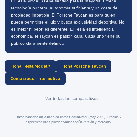
El Tesla Model 3 tiene sentido para la mayoría. Ofrece
tecnología puntera, autonomía suficiente y un coste de
propiedad imbatible. El Porsche Taycan es para quien
puede permitirse el lujo y busca exclusividad deportiva. No
es mejor ni peor, es diferente. El Tesla es inteligencia
económica, el Taycan es pasión cara. Cada uno tiene su
público claramente definido.
Ficha Tesla Model 3
Ficha Porsche Taycan
Comparador interactivo
← Ver todas las comparativas
Datos basados en la base de datos CharlaMotor (May 2026). Precios y
especificaciones pueden variar según versión y mercado.