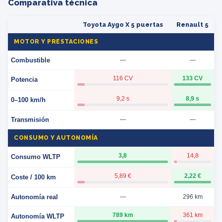
Comparativa técnica
Toyota Aygo X 5 puertas
Renault 5
MOTOR Y PRESTACIONES
Combustible
—
—
116 CV
133 CV
Potencia
9,2 s
8,9 s
0–100 km/h
Transmisión
—
—
CONSUMO Y AUTONOMÍA
3,8
14,8
Consumo WLTP
5,89 €
2,22 €
Coste / 100 km
Autonomía real
—
296 km
789 km
361 km
Autonomía WLTP