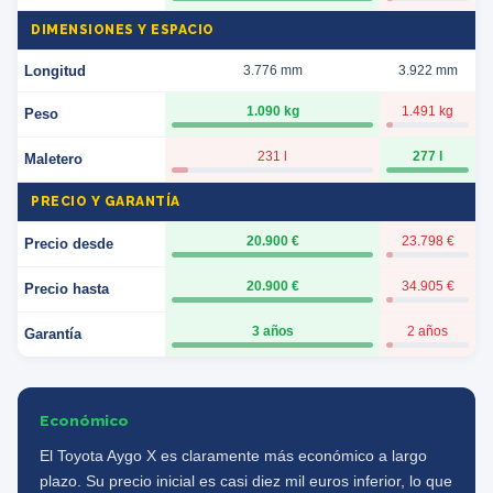
DIMENSIONES Y ESPACIO
Longitud
3.776 mm
3.922 mm
1.090 kg
1.491 kg
Peso
231 l
277 l
Maletero
PRECIO Y GARANTÍA
20.900 €
23.798 €
Precio desde
20.900 €
34.905 €
Precio hasta
3 años
2 años
Garantía
Económico
El Toyota Aygo X es claramente más económico a largo
plazo. Su precio inicial es casi diez mil euros inferior, lo que