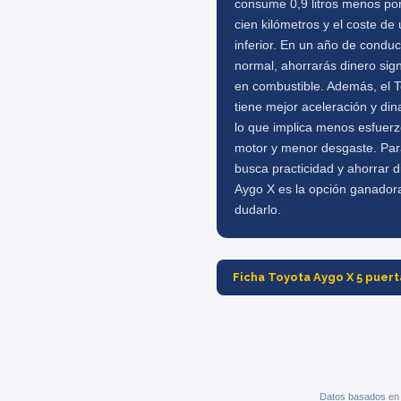
consume 0,9 litros menos po
cien kilómetros y el coste de
inferior. En un año de condu
normal, ahorrarás dinero signi
en combustible. Además, el 
tiene mejor aceleración y di
lo que implica menos esfuerz
motor y menor desgaste. Par
busca practicidad y ahorrar d
Aygo X es la opción ganadora
dudarlo.
Ficha Toyota Aygo X 5 puert
Datos basados en 