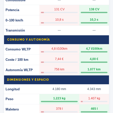
Combustible
—
—
131 CV
138 CV
Potencia
10,8 s
10,3 s
0–100 km/h
Transmisión
—
—
CONSUMO Y AUTONOMÍA
4,8 l/100km
4,7 l/100km
Consumo WLTP
7,44 €
4,00 €
Coste / 100 km
756 km
1.077 km
Autonomía WLTP
DIMENSIONES Y ESPACIO
Longitud
4.180 mm
4.343 mm
1.223 kg
1.407 kg
Peso
378 l
465 l
Maletero