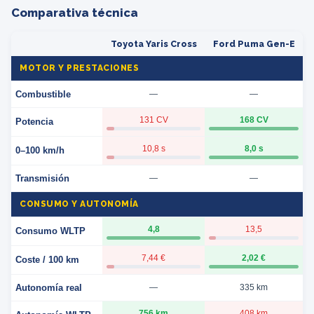
Comparativa técnica
Toyota Yaris Cross
Ford Puma Gen-E
MOTOR Y PRESTACIONES
Combustible
—
—
131 CV
168 CV
Potencia
10,8 s
8,0 s
0–100 km/h
Transmisión
—
—
CONSUMO Y AUTONOMÍA
4,8
13,5
Consumo WLTP
7,44 €
2,02 €
Coste / 100 km
Autonomía real
—
335 km
756 km
408 km