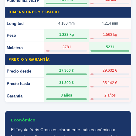
Autonomía WLTP
DIMENSIONES Y ESPACIO
Longitud
4.180 mm
4.214 mm
1.223 kg
1.563 kg
Peso
378 l
523 l
Maletero
PRECIO Y GARANTÍA
27.300 €
29.632 €
Precio desde
31.300 €
35.142 €
Precio hasta
3 años
2 años
Garantía
Económico
El Toyota Yaris Cross es claramente más económico a