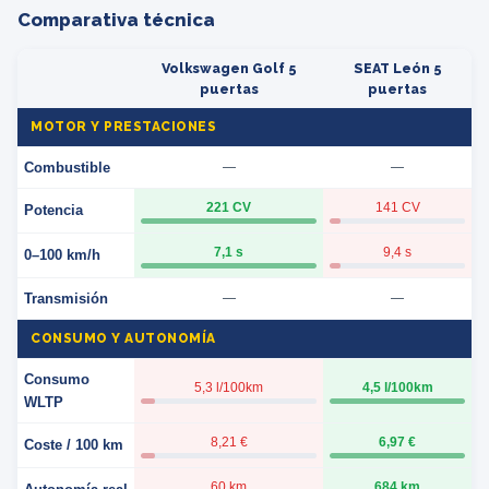
Comparativa técnica
Volkswagen Golf 5
SEAT León 5
puertas
puertas
MOTOR Y PRESTACIONES
Combustible
—
—
221 CV
141 CV
Potencia
7,1 s
9,4 s
0–100 km/h
Transmisión
—
—
CONSUMO Y AUTONOMÍA
Consumo
5,3 l/100km
4,5 l/100km
WLTP
8,21 €
6,97 €
Coste / 100 km
60 km
684 km