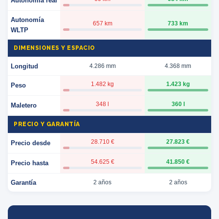
Autonomía real
Autonomía
657 km
733 km
WLTP
DIMENSIONES Y ESPACIO
Longitud
4.286 mm
4.368 mm
1.482 kg
1.423 kg
Peso
348 l
360 l
Maletero
PRECIO Y GARANTÍA
28.710 €
27.823 €
Precio desde
54.625 €
41.850 €
Precio hasta
Garantía
2 años
2 años