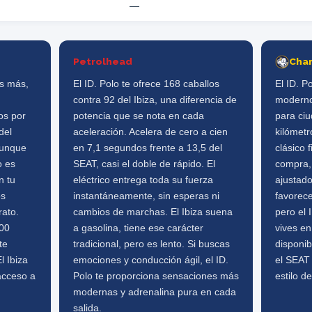
—
Petrolhead
Cha
os más,
El ID. Polo te ofrece 168 caballos
El ID. P
contra 92 del Ibiza, una diferencia de
moderno
os por
potencia que se nota en cada
para ci
del
aceleración. Acelera de cero a cien
kilómetr
 Aunque
en 7,1 segundos frente a 13,5 del
clásico 
o es
SEAT, casi el doble de rápido. El
compra,
n tu
eléctrico entrega toda su fuerza
ajustado
os
instantáneamente, sin esperas ni
favorece
rato.
cambios de marchas. El Ibiza suena
pero el 
000
a gasolina, tiene ese carácter
vives e
te
tradicional, pero es lento. Si buscas
disponib
l Ibiza
emociones y conducción ágil, el ID.
el SEAT 
acceso a
Polo te proporciona sensaciones más
estilo de
modernas y adrenalina pura en cada
salida.