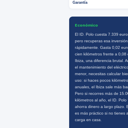
Garantía
Económico
El ID. Polo cuesta 7.339 eur
pero recuperas esa inversión
rápidamente. Gasta 0,02 eur
cien kilómetros frente a 0,08 
Ibiza, una diferencia brutal.
el mantenimiento del eléctric
menor, necesitas calcular bie
uso: si haces pocos kilómetr
anuales, el Ibiza sale más ba
Pero si recorres más de 15.
kilómetros al año, el ID. Polo 
ahorra dinero a largo plazo. E
es más práctico si no tienes 
carga en casa.