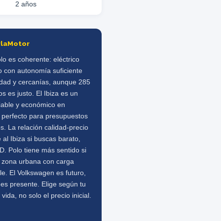
2 años
rlaMotor
olo es coherente: eléctrico
 con autonomía suficiente
udad y cercanías, aunque 285
os es justo. El Ibiza es un
fiable y económico en
 perfecto para presupuestos
s. La relación calidad-precio
 al Ibiza si buscas barato,
ID. Polo tiene más sentido si
n zona urbana con carga
le. El Volkswagen es futuro,
es presente. Elige según tu
 vida, no solo el precio inicial.