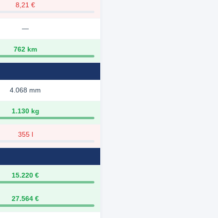
8,21 €
—
762 km
4.068 mm
1.130 kg
355 l
15.220 €
27.564 €