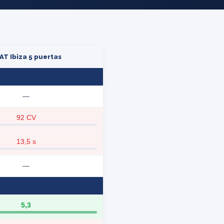
AT Ibiza 5 puertas
—
92 CV
13,5 s
—
5,3