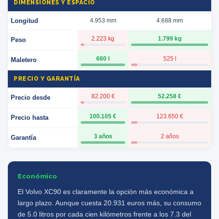
DIMENSIONES Y ESPACIO
Longitud
4.953 mm
4.688 mm
2.223 kg
1.799 kg
Peso
660 l
525 l
Maletero
PRECIO Y GARANTÍA
82.200 €
52.258 €
Precio desde
100.105 €
123.650 €
Precio hasta
3 años
2 años
Garantía
Económico
El Volvo XC90 es claramente la opción más económica a
largo plazo. Aunque cuesta 20.931 euros más, su consumo
de 5.0 litros por cada cien kilómetros frente a los 7.3 del