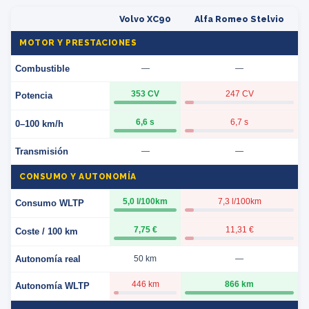
Volvo XC90
Alfa Romeo Stelvio
MOTOR Y PRESTACIONES
Combustible
—
—
353 CV
247 CV
Potencia
6,6 s
6,7 s
0–100 km/h
Transmisión
—
—
CONSUMO Y AUTONOMÍA
5,0 l/100km
7,3 l/100km
Consumo WLTP
7,75 €
11,31 €
Coste / 100 km
Autonomía real
50 km
—
446 km
866 km
Autonomía WLTP